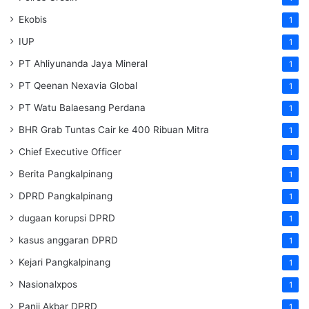
Ekobis
1
IUP
1
PT Ahliyunanda Jaya Mineral
1
PT Qeenan Nexavia Global
1
PT Watu Balaesang Perdana
1
BHR Grab Tuntas Cair ke 400 Ribuan Mitra
1
Chief Executive Officer
1
Berita Pangkalpinang
1
DPRD Pangkalpinang
1
dugaan korupsi DPRD
1
kasus anggaran DPRD
1
Kejari Pangkalpinang
1
Nasionalxpos
1
Panji Akbar DPRD
1