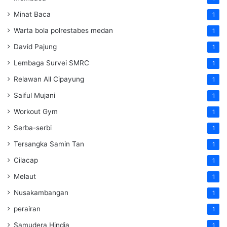
Minat Baca
1
Warta bola polrestabes medan
1
David Pajung
1
Lembaga Survei SMRC
1
Relawan All Cipayung
1
Saiful Mujani
1
Workout Gym
1
Serba-serbi
1
Tersangka Samin Tan
1
Cilacap
1
Melaut
1
Nusakambangan
1
perairan
1
Samudera Hindia
1