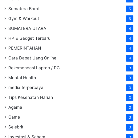
Sumatera Barat
5
Gym & Workout
5
SUMATERA UTARA
4
HP & Gadget Terbaru
4
PEMERINTAHAN
4
Cara Dapat Uang Online
4
Rekomendasi Laptop / PC
3
Mental Health
3
media terpercaya
3
Tips Kesehatan Harian
3
Agama
3
Game
3
Selebriti
3
Investasi & Saham
3