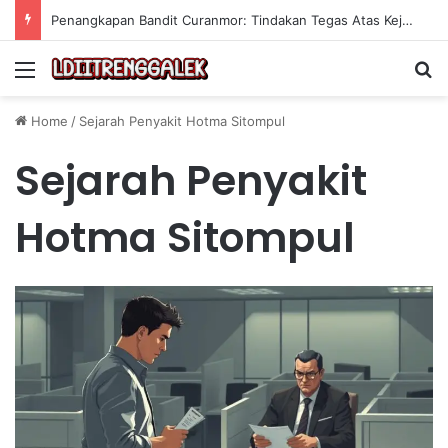
Penangkapan Bandit Curanmor: Tindakan Tegas Atas Kejahatan Sepeda Motor
Menu
Se
Home
/
Sejarah Penyakit Hotma Sitompul
Sejarah Penyakit
Hotma Sitompul