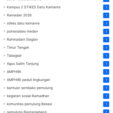
Kampus 2 STIKES Datu Kamanre
1
Ramadan 2026
1
stikes datu kamanre
1
polrestabes medan
1
Rahmadani Siagian
1
Timur Tengah
1
Tabagsel
1
Agus Salim Tanjung
1
AMPHIBI
1
AMPHIBI peduli lingkungan
1
bantuan sembako pemulung
1
kegiatan sosial Ramadhan
1
komunitas pemulung Bekasi
1
pemulung Bantargebang
1