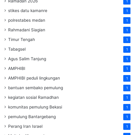
Ramadan 2026
1
stikes datu kamanre
1
polrestabes medan
1
Rahmadani Siagian
1
Timur Tengah
1
Tabagsel
1
Agus Salim Tanjung
1
AMPHIBI
1
AMPHIBI peduli lingkungan
1
bantuan sembako pemulung
1
kegiatan sosial Ramadhan
1
komunitas pemulung Bekasi
1
pemulung Bantargebang
1
Perang Iran Israel
1