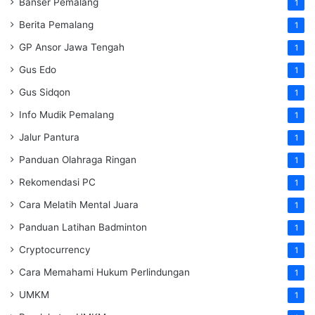
Banser Pemalang
1
Berita Pemalang
1
GP Ansor Jawa Tengah
1
Gus Edo
1
Gus Sidqon
1
Info Mudik Pemalang
1
Jalur Pantura
1
Panduan Olahraga Ringan
1
Rekomendasi PC
1
Cara Melatih Mental Juara
1
Panduan Latihan Badminton
1
Cryptocurrency
1
Cara Memahami Hukum Perlindungan
1
UMKM
1