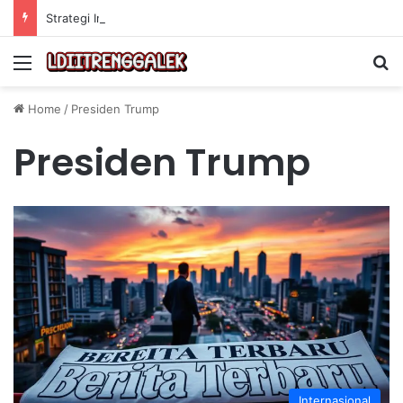
Strategi Investasi dalam Skill untuk Mencapai Keuntungan Jangka Panjang yang Berkelanjutan
Menu
Se
Home
/
Presiden Trump
Presiden Trump
Internasional