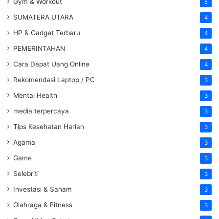
Gym & Workout
5
SUMATERA UTARA
4
HP & Gadget Terbaru
4
PEMERINTAHAN
4
Cara Dapat Uang Online
4
Rekomendasi Laptop / PC
3
Mental Health
3
media terpercaya
3
Tips Kesehatan Harian
3
Agama
3
Game
3
Selebriti
3
Investasi & Saham
3
Olahraga & Fitness
3