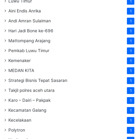
Luwu Timur
1
Aini Endis Anrika
1
Andi Amran Sulaiman
1
Hari Jadi Bone ke-696
1
Mattompang Arajang
1
Pemkab Luwu Timur
1
Kemenaker
1
MEDAN KITA
1
Strategi Bisnis Tepat Sasaran
1
Takjil polres aceh utara
1
Karo – Dairi – Pakpak
1
Kecamatan Galang
1
Kecelakaan
1
Polytron
1