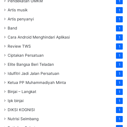
Pendekatan UMKM
1
Artis musik
1
Artis penyanyi
1
Band
1
Cara Android Menghindari Aplikasi
1
Review TWS
1
Ciptakan Persatuan
1
Elite Bangsa Beri Teladan
1
Idulfitri Jadi Jalan Persatuan
1
Ketua PP Muhammadiyah Minta
1
Binjai – Langkat
1
Ipk binjai
1
DIKSI KOGNISI
1
Nutrisi Seimbang
1