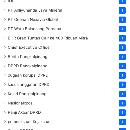
IUP
1
PT Ahliyunanda Jaya Mineral
1
PT Qeenan Nexavia Global
1
PT Watu Balaesang Perdana
1
BHR Grab Tuntas Cair ke 400 Ribuan Mitra
1
Chief Executive Officer
1
Berita Pangkalpinang
1
DPRD Pangkalpinang
1
dugaan korupsi DPRD
1
kasus anggaran DPRD
1
Kejari Pangkalpinang
1
Nasionalxpos
1
Panji Akbar DPRD
1
pemeriksaan Kejaksaan
1