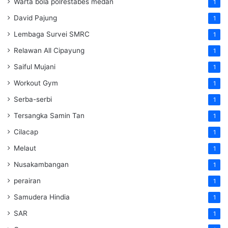
Warta bola polrestabes medan
1
David Pajung
1
Lembaga Survei SMRC
1
Relawan All Cipayung
1
Saiful Mujani
1
Workout Gym
1
Serba-serbi
1
Tersangka Samin Tan
1
Cilacap
1
Melaut
1
Nusakambangan
1
perairan
1
Samudera Hindia
1
SAR
1