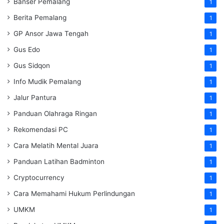
Banser Pemalang
1
Berita Pemalang
1
GP Ansor Jawa Tengah
1
Gus Edo
1
Gus Sidqon
1
Info Mudik Pemalang
1
Jalur Pantura
1
Panduan Olahraga Ringan
1
Rekomendasi PC
1
Cara Melatih Mental Juara
1
Panduan Latihan Badminton
1
Cryptocurrency
1
Cara Memahami Hukum Perlindungan
1
UMKM
1