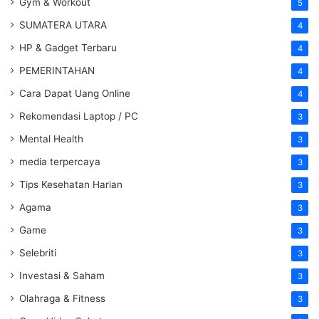
Gym & Workout
5
SUMATERA UTARA
4
HP & Gadget Terbaru
4
PEMERINTAHAN
4
Cara Dapat Uang Online
4
Rekomendasi Laptop / PC
3
Mental Health
3
media terpercaya
3
Tips Kesehatan Harian
3
Agama
3
Game
3
Selebriti
3
Investasi & Saham
3
Olahraga & Fitness
3