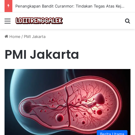
Penangkapan Bandit Curanmor: Tindakan Tegas Atas Kejahatan Sepeda Motor
Menu
Se
Home
/
PMI Jakarta
PMI Jakarta
Berita Utama