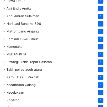
Luwu Timur
1
Aini Endis Anrika
1
Andi Amran Sulaiman
1
Hari Jadi Bone ke-696
1
Mattompang Arajang
1
Pemkab Luwu Timur
1
Kemenaker
1
MEDAN KITA
1
Strategi Bisnis Tepat Sasaran
1
Takjil polres aceh utara
1
Karo – Dairi – Pakpak
1
Kecamatan Galang
1
Kecelakaan
1
Polytron
1