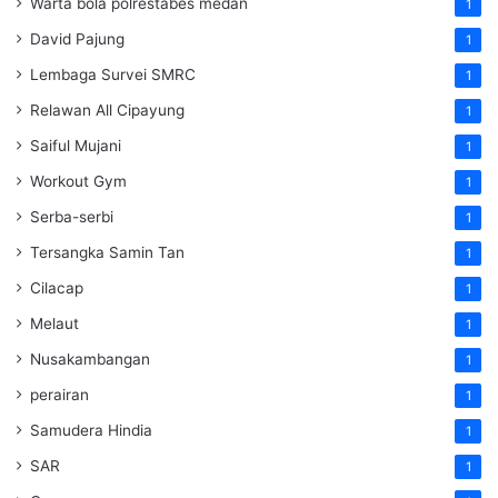
Warta bola polrestabes medan
1
David Pajung
1
Lembaga Survei SMRC
1
Relawan All Cipayung
1
Saiful Mujani
1
Workout Gym
1
Serba-serbi
1
Tersangka Samin Tan
1
Cilacap
1
Melaut
1
Nusakambangan
1
perairan
1
Samudera Hindia
1
SAR
1