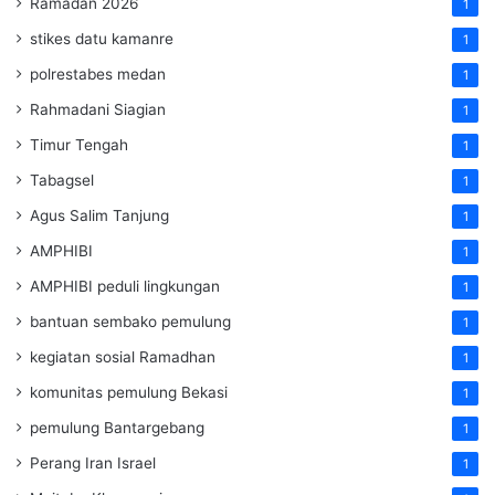
Ramadan 2026
1
stikes datu kamanre
1
polrestabes medan
1
Rahmadani Siagian
1
Timur Tengah
1
Tabagsel
1
Agus Salim Tanjung
1
AMPHIBI
1
AMPHIBI peduli lingkungan
1
bantuan sembako pemulung
1
kegiatan sosial Ramadhan
1
komunitas pemulung Bekasi
1
pemulung Bantargebang
1
Perang Iran Israel
1