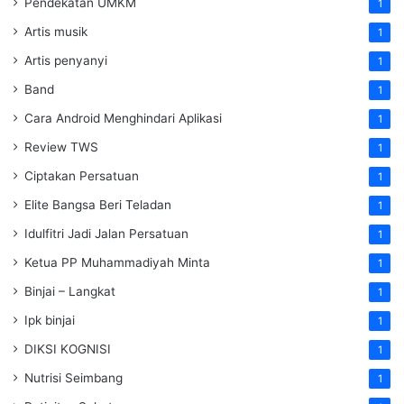
Pendekatan UMKM
1
Artis musik
1
Artis penyanyi
1
Band
1
Cara Android Menghindari Aplikasi
1
Review TWS
1
Ciptakan Persatuan
1
Elite Bangsa Beri Teladan
1
Idulfitri Jadi Jalan Persatuan
1
Ketua PP Muhammadiyah Minta
1
Binjai – Langkat
1
Ipk binjai
1
DIKSI KOGNISI
1
Nutrisi Seimbang
1