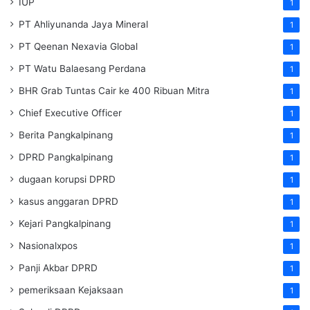
IUP
1
PT Ahliyunanda Jaya Mineral
1
PT Qeenan Nexavia Global
1
PT Watu Balaesang Perdana
1
BHR Grab Tuntas Cair ke 400 Ribuan Mitra
1
Chief Executive Officer
1
Berita Pangkalpinang
1
DPRD Pangkalpinang
1
dugaan korupsi DPRD
1
kasus anggaran DPRD
1
Kejari Pangkalpinang
1
Nasionalxpos
1
Panji Akbar DPRD
1
pemeriksaan Kejaksaan
1