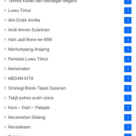
Terima Kadet dari Berbagai Negara
1
Luwu Timur
1
Aini Endis Anrika
1
Andi Amran Sulaiman
1
Hari Jadi Bone ke-696
1
Mattompang Arajang
1
Pemkab Luwu Timur
1
Kemenaker
1
MEDAN KITA
1
Strategi Bisnis Tepat Sasaran
1
Takjil polres aceh utara
1
Karo – Dairi – Pakpak
1
Kecamatan Galang
1
Kecelakaan
1