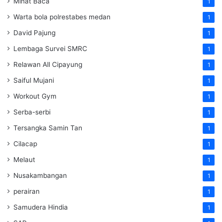
Minat Baca
1
Warta bola polrestabes medan
1
David Pajung
1
Lembaga Survei SMRC
1
Relawan All Cipayung
1
Saiful Mujani
1
Workout Gym
1
Serba-serbi
1
Tersangka Samin Tan
1
Cilacap
1
Melaut
1
Nusakambangan
1
perairan
1
Samudera Hindia
1