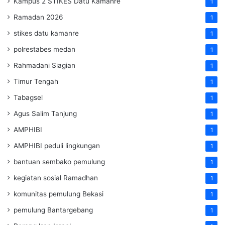
Kampus 2 STIKES Datu Kamanre
1
Ramadan 2026
1
stikes datu kamanre
1
polrestabes medan
1
Rahmadani Siagian
1
Timur Tengah
1
Tabagsel
1
Agus Salim Tanjung
1
AMPHIBI
1
AMPHIBI peduli lingkungan
1
bantuan sembako pemulung
1
kegiatan sosial Ramadhan
1
komunitas pemulung Bekasi
1
pemulung Bantargebang
1