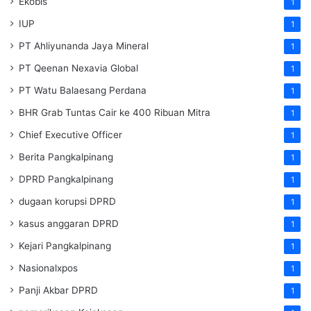
Ekobis
1
IUP
1
PT Ahliyunanda Jaya Mineral
1
PT Qeenan Nexavia Global
1
PT Watu Balaesang Perdana
1
BHR Grab Tuntas Cair ke 400 Ribuan Mitra
1
Chief Executive Officer
1
Berita Pangkalpinang
1
DPRD Pangkalpinang
1
dugaan korupsi DPRD
1
kasus anggaran DPRD
1
Kejari Pangkalpinang
1
Nasionalxpos
1
Panji Akbar DPRD
1