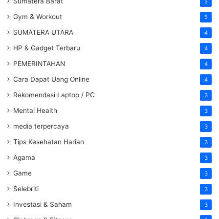
Sumatera Barat
5
Gym & Workout
5
SUMATERA UTARA
4
HP & Gadget Terbaru
4
PEMERINTAHAN
4
Cara Dapat Uang Online
4
Rekomendasi Laptop / PC
3
Mental Health
3
media terpercaya
3
Tips Kesehatan Harian
3
Agama
3
Game
3
Selebriti
3
Investasi & Saham
3