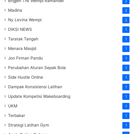
Brigjen TNI Wempi Ramandei
2
Madina
2
Ny Levina Wempi
2
DIKSI NEWS
1
Taratak Tangah
1
Menara Masjid
1
Jon Firman Pandu
1
Perubahan Aturan Sepak Bola
1
Side Hustle Online
1
Dampak Konsistensi Latihan
1
Update Kompetisi Wakeboarding
1
UKM
1
Terbakar
1
Strategi Latihan Gym
1