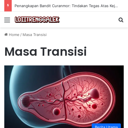
Penangkapan Bandit Curanmor: Tindakan Tegas Atas Kejahatan Sepeda Motor
Menu
Se
Home
/
Masa Transisi
Masa Transisi
Berita Utama