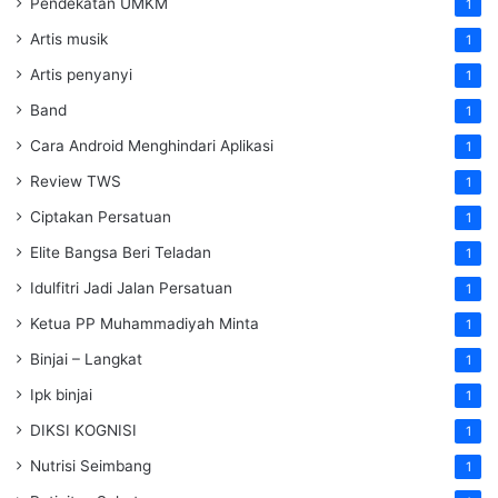
Pendekatan UMKM
1
Artis musik
1
Artis penyanyi
1
Band
1
Cara Android Menghindari Aplikasi
1
Review TWS
1
Ciptakan Persatuan
1
Elite Bangsa Beri Teladan
1
Idulfitri Jadi Jalan Persatuan
1
Ketua PP Muhammadiyah Minta
1
Binjai – Langkat
1
Ipk binjai
1
DIKSI KOGNISI
1
Nutrisi Seimbang
1