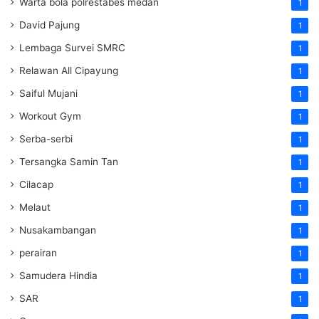
Warta bola polrestabes medan
1
David Pajung
1
Lembaga Survei SMRC
1
Relawan All Cipayung
1
Saiful Mujani
1
Workout Gym
1
Serba-serbi
1
Tersangka Samin Tan
1
Cilacap
1
Melaut
1
Nusakambangan
1
perairan
1
Samudera Hindia
1
SAR
1