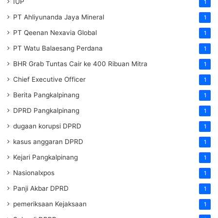
IUP
1
PT Ahliyunanda Jaya Mineral
1
PT Qeenan Nexavia Global
1
PT Watu Balaesang Perdana
1
BHR Grab Tuntas Cair ke 400 Ribuan Mitra
1
Chief Executive Officer
1
Berita Pangkalpinang
1
DPRD Pangkalpinang
1
dugaan korupsi DPRD
1
kasus anggaran DPRD
1
Kejari Pangkalpinang
1
Nasionalxpos
1
Panji Akbar DPRD
1
pemeriksaan Kejaksaan
1