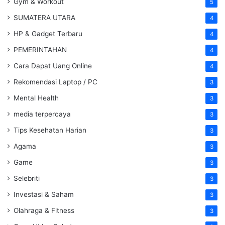
Gym & Workout
5
SUMATERA UTARA
4
HP & Gadget Terbaru
4
PEMERINTAHAN
4
Cara Dapat Uang Online
4
Rekomendasi Laptop / PC
3
Mental Health
3
media terpercaya
3
Tips Kesehatan Harian
3
Agama
3
Game
3
Selebriti
3
Investasi & Saham
3
Olahraga & Fitness
3