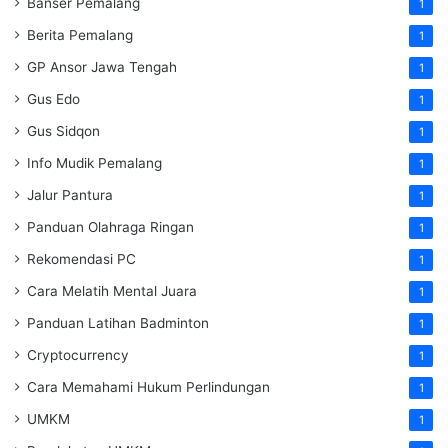
Banser Pemalang
1
Berita Pemalang
1
GP Ansor Jawa Tengah
1
Gus Edo
1
Gus Sidqon
1
Info Mudik Pemalang
1
Jalur Pantura
1
Panduan Olahraga Ringan
1
Rekomendasi PC
1
Cara Melatih Mental Juara
1
Panduan Latihan Badminton
1
Cryptocurrency
1
Cara Memahami Hukum Perlindungan
1
UMKM
1