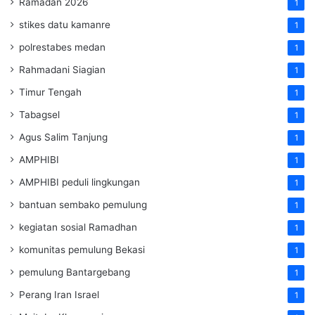
Ramadan 2026
1
stikes datu kamanre
1
polrestabes medan
1
Rahmadani Siagian
1
Timur Tengah
1
Tabagsel
1
Agus Salim Tanjung
1
AMPHIBI
1
AMPHIBI peduli lingkungan
1
bantuan sembako pemulung
1
kegiatan sosial Ramadhan
1
komunitas pemulung Bekasi
1
pemulung Bantargebang
1
Perang Iran Israel
1