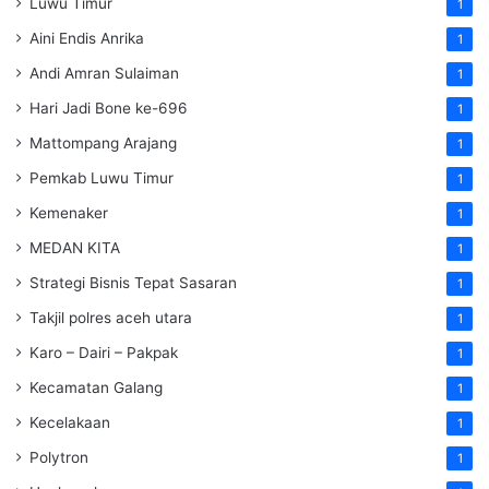
Luwu Timur
1
Aini Endis Anrika
1
Andi Amran Sulaiman
1
Hari Jadi Bone ke-696
1
Mattompang Arajang
1
Pemkab Luwu Timur
1
Kemenaker
1
MEDAN KITA
1
Strategi Bisnis Tepat Sasaran
1
Takjil polres aceh utara
1
Karo – Dairi – Pakpak
1
Kecamatan Galang
1
Kecelakaan
1
Polytron
1