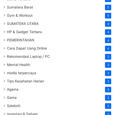
Sumatera Barat
5
Gym & Workout
5
SUMATERA UTARA
4
HP & Gadget Terbaru
4
PEMERINTAHAN
4
Cara Dapat Uang Online
4
Rekomendasi Laptop / PC
3
Mental Health
3
media terpercaya
3
Tips Kesehatan Harian
3
Agama
3
Game
3
Selebriti
3
Investasi & Saham
3