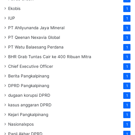
Ekobis
1
IUP
1
PT Ahliyunanda Jaya Mineral
1
PT Qeenan Nexavia Global
1
PT Watu Balaesang Perdana
1
BHR Grab Tuntas Cair ke 400 Ribuan Mitra
1
Chief Executive Officer
1
Berita Pangkalpinang
1
DPRD Pangkalpinang
1
dugaan korupsi DPRD
1
kasus anggaran DPRD
1
Kejari Pangkalpinang
1
Nasionalxpos
1
Panji Akbar DPRD
1