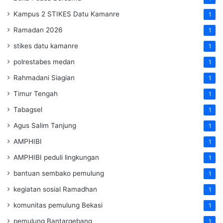
Kampus 2 STIKES Datu Kamanre
1
Ramadan 2026
1
stikes datu kamanre
1
polrestabes medan
1
Rahmadani Siagian
1
Timur Tengah
1
Tabagsel
1
Agus Salim Tanjung
1
AMPHIBI
1
AMPHIBI peduli lingkungan
1
bantuan sembako pemulung
1
kegiatan sosial Ramadhan
1
komunitas pemulung Bekasi
1
pemulung Bantargebang
1