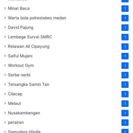
Minat Baca
1
Warta bola polrestabes medan
1
David Pajung
1
Lembaga Survei SMRC
1
Relawan All Cipayung
1
Saiful Mujani
1
Workout Gym
1
Serba-serbi
1
Tersangka Samin Tan
1
Cilacap
1
Melaut
1
Nusakambangan
1
perairan
1
Samudera Hindia
1