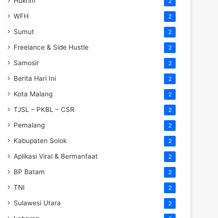
Hukrim
2
WFH
2
Sumut
2
Freelance & Side Hustle
2
Samosir
2
Berita Hari Ini
2
Kota Malang
2
TJSL – PKBL – CSR
2
Pemalang
2
Kabupaten Solok
2
Aplikasi Viral & Bermanfaat
2
BP Batam
2
TNI
2
Sulawesi Utara
2