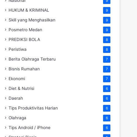
Nasional
9
HUKUM & KRIMINAL
9
Skill yang Menghasilkan
9
Posmetro Medan
9
PREDIKSI BOLA
8
Peristiwa
8
Berita Olahraga Terbaru
7
Bisnis Rumahan
7
Ekonomi
7
Diet & Nutrisi
6
Daerah
6
Tips Produktivitas Harian
6
Olahraga
6
Tips Android / iPhone
6