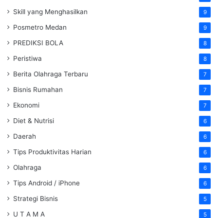
Skill yang Menghasilkan
9
Posmetro Medan
9
PREDIKSI BOLA
8
Peristiwa
8
Berita Olahraga Terbaru
7
Bisnis Rumahan
7
Ekonomi
7
Diet & Nutrisi
6
Daerah
6
Tips Produktivitas Harian
6
Olahraga
6
Tips Android / iPhone
6
Strategi Bisnis
5
U T A M A
5