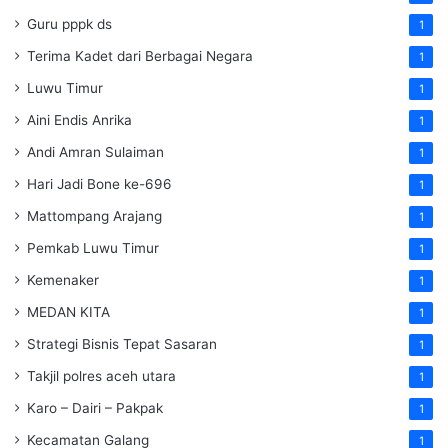
Guru pppk ds
1
Terima Kadet dari Berbagai Negara
1
Luwu Timur
1
Aini Endis Anrika
1
Andi Amran Sulaiman
1
Hari Jadi Bone ke-696
1
Mattompang Arajang
1
Pemkab Luwu Timur
1
Kemenaker
1
MEDAN KITA
1
Strategi Bisnis Tepat Sasaran
1
Takjil polres aceh utara
1
Karo – Dairi – Pakpak
1
Kecamatan Galang
1