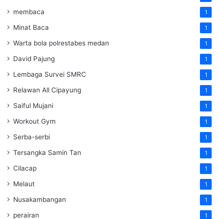
membaca
1
Minat Baca
1
Warta bola polrestabes medan
1
David Pajung
1
Lembaga Survei SMRC
1
Relawan All Cipayung
1
Saiful Mujani
1
Workout Gym
1
Serba-serbi
1
Tersangka Samin Tan
1
Cilacap
1
Melaut
1
Nusakambangan
1
perairan
1