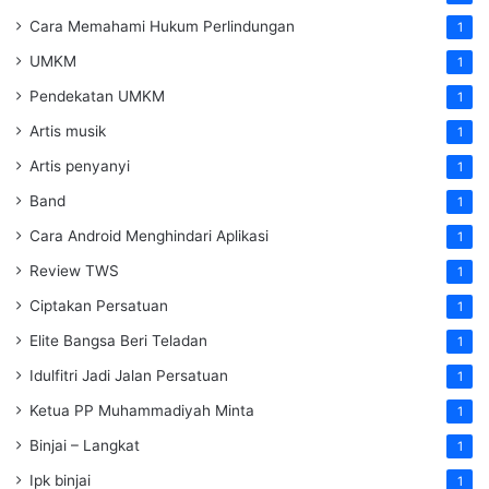
Cara Memahami Hukum Perlindungan
1
UMKM
1
Pendekatan UMKM
1
Artis musik
1
Artis penyanyi
1
Band
1
Cara Android Menghindari Aplikasi
1
Review TWS
1
Ciptakan Persatuan
1
Elite Bangsa Beri Teladan
1
Idulfitri Jadi Jalan Persatuan
1
Ketua PP Muhammadiyah Minta
1
Binjai – Langkat
1
Ipk binjai
1