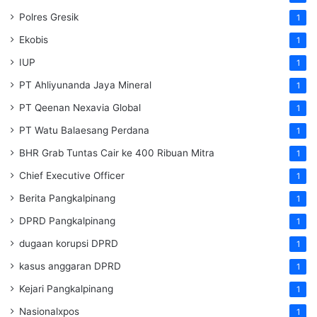
Polres Gresik
1
Ekobis
1
IUP
1
PT Ahliyunanda Jaya Mineral
1
PT Qeenan Nexavia Global
1
PT Watu Balaesang Perdana
1
BHR Grab Tuntas Cair ke 400 Ribuan Mitra
1
Chief Executive Officer
1
Berita Pangkalpinang
1
DPRD Pangkalpinang
1
dugaan korupsi DPRD
1
kasus anggaran DPRD
1
Kejari Pangkalpinang
1
Nasionalxpos
1