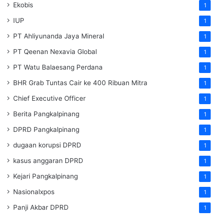
Ekobis
1
IUP
1
PT Ahliyunanda Jaya Mineral
1
PT Qeenan Nexavia Global
1
PT Watu Balaesang Perdana
1
BHR Grab Tuntas Cair ke 400 Ribuan Mitra
1
Chief Executive Officer
1
Berita Pangkalpinang
1
DPRD Pangkalpinang
1
dugaan korupsi DPRD
1
kasus anggaran DPRD
1
Kejari Pangkalpinang
1
Nasionalxpos
1
Panji Akbar DPRD
1