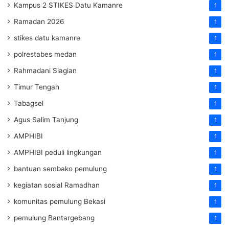
Kampus 2 STIKES Datu Kamanre
1
Ramadan 2026
1
stikes datu kamanre
1
polrestabes medan
1
Rahmadani Siagian
1
Timur Tengah
1
Tabagsel
1
Agus Salim Tanjung
1
AMPHIBI
1
AMPHIBI peduli lingkungan
1
bantuan sembako pemulung
1
kegiatan sosial Ramadhan
1
komunitas pemulung Bekasi
1
pemulung Bantargebang
1