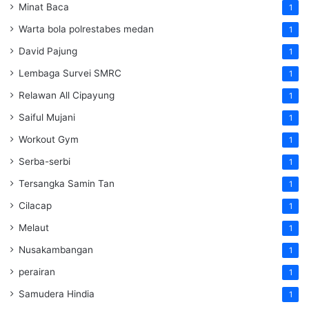
Minat Baca
1
Warta bola polrestabes medan
1
David Pajung
1
Lembaga Survei SMRC
1
Relawan All Cipayung
1
Saiful Mujani
1
Workout Gym
1
Serba-serbi
1
Tersangka Samin Tan
1
Cilacap
1
Melaut
1
Nusakambangan
1
perairan
1
Samudera Hindia
1