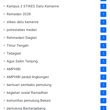
Kampus 2 STIKES Datu Kamanre
1
Ramadan 2026
1
stikes datu kamanre
1
polrestabes medan
1
Rahmadani Siagian
1
Timur Tengah
1
Tabagsel
1
Agus Salim Tanjung
1
AMPHIBI
1
AMPHIBI peduli lingkungan
1
bantuan sembako pemulung
1
kegiatan sosial Ramadhan
1
komunitas pemulung Bekasi
1
pemulung Bantargebang
1