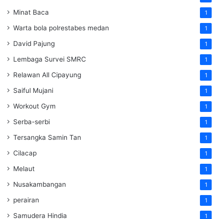
Minat Baca
1
Warta bola polrestabes medan
1
David Pajung
1
Lembaga Survei SMRC
1
Relawan All Cipayung
1
Saiful Mujani
1
Workout Gym
1
Serba-serbi
1
Tersangka Samin Tan
1
Cilacap
1
Melaut
1
Nusakambangan
1
perairan
1
Samudera Hindia
1