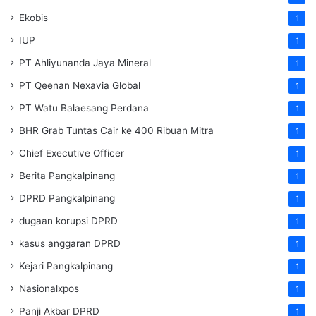
Ekobis
1
IUP
1
PT Ahliyunanda Jaya Mineral
1
PT Qeenan Nexavia Global
1
PT Watu Balaesang Perdana
1
BHR Grab Tuntas Cair ke 400 Ribuan Mitra
1
Chief Executive Officer
1
Berita Pangkalpinang
1
DPRD Pangkalpinang
1
dugaan korupsi DPRD
1
kasus anggaran DPRD
1
Kejari Pangkalpinang
1
Nasionalxpos
1
Panji Akbar DPRD
1