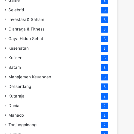
Game
3
Selebriti
3
Investasi & Saham
3
Olahraga & Fitness
3
Gaya Hidup Sehat
3
Kesehatan
3
Kuliner
3
Batam
3
Manajemen Keuangan
3
Deliserdang
3
Kutaraja
2
Dunia
2
Manado
2
Tanjungpinang
2