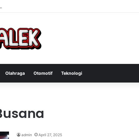
Bandit Curanmor: Tindakan Tegas Atas Kejahatan Sepeda Motor
Olahraga
Otomotif
Teknologi
 Busana
admin
April 27, 2025