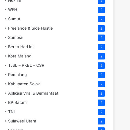
Hukrim
2
WFH
2
Sumut
2
Freelance & Side Hustle
2
Samosir
2
Berita Hari Ini
2
Kota Malang
2
TJSL – PKBL – CSR
2
Pemalang
2
Kabupaten Solok
2
Aplikasi Viral & Bermanfaat
2
BP Batam
2
TNI
2
Sulawesi Utara
2