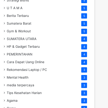
Strategi Bisnis
5
U T A M A
5
Berita Terbaru
5
Sumatera Barat
5
Gym & Workout
5
SUMATERA UTARA
4
HP & Gadget Terbaru
4
PEMERINTAHAN
4
Cara Dapat Uang Online
4
Rekomendasi Laptop / PC
3
Mental Health
3
media terpercaya
3
Tips Kesehatan Harian
3
Agama
3