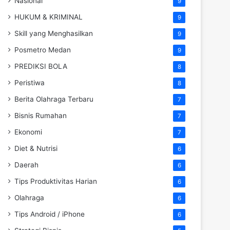
Nasional
9
HUKUM & KRIMINAL
9
Skill yang Menghasilkan
9
Posmetro Medan
9
PREDIKSI BOLA
8
Peristiwa
8
Berita Olahraga Terbaru
7
Bisnis Rumahan
7
Ekonomi
7
Diet & Nutrisi
6
Daerah
6
Tips Produktivitas Harian
6
Olahraga
6
Tips Android / iPhone
6