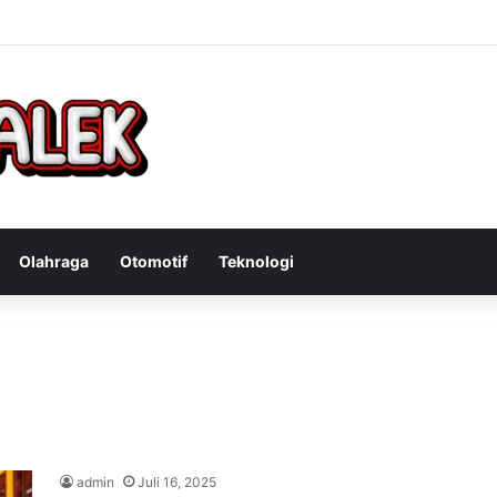
Bandit Curanmor: Tindakan Tegas Atas Kejahatan Sepeda Motor
Olahraga
Otomotif
Teknologi
admin
Juli 16, 2025