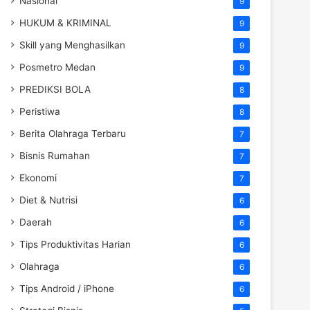
Nasional
9
HUKUM & KRIMINAL
9
Skill yang Menghasilkan
9
Posmetro Medan
9
PREDIKSI BOLA
8
Peristiwa
8
Berita Olahraga Terbaru
7
Bisnis Rumahan
7
Ekonomi
7
Diet & Nutrisi
6
Daerah
6
Tips Produktivitas Harian
6
Olahraga
6
Tips Android / iPhone
6