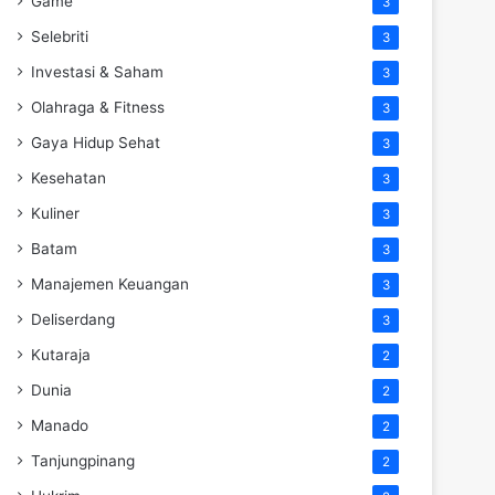
Game
3
Selebriti
3
Investasi & Saham
3
Olahraga & Fitness
3
Gaya Hidup Sehat
3
Kesehatan
3
Kuliner
3
Batam
3
Manajemen Keuangan
3
Deliserdang
3
Kutaraja
2
Dunia
2
Manado
2
Tanjungpinang
2