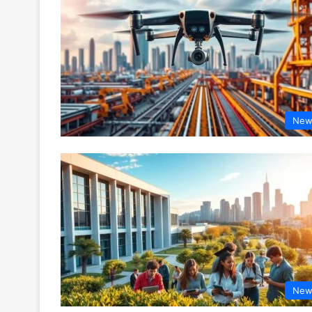
New
New