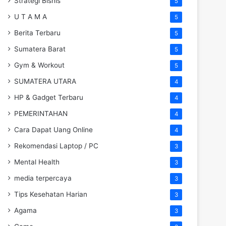
Strategi Bisnis
5
U T A M A
5
Berita Terbaru
5
Sumatera Barat
5
Gym & Workout
5
SUMATERA UTARA
4
HP & Gadget Terbaru
4
PEMERINTAHAN
4
Cara Dapat Uang Online
4
Rekomendasi Laptop / PC
3
Mental Health
3
media terpercaya
3
Tips Kesehatan Harian
3
Agama
3