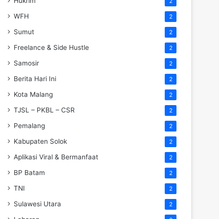
Hukrim
2
WFH
2
Sumut
2
Freelance & Side Hustle
2
Samosir
2
Berita Hari Ini
2
Kota Malang
2
TJSL – PKBL – CSR
2
Pemalang
2
Kabupaten Solok
2
Aplikasi Viral & Bermanfaat
2
BP Batam
2
TNI
2
Sulawesi Utara
2