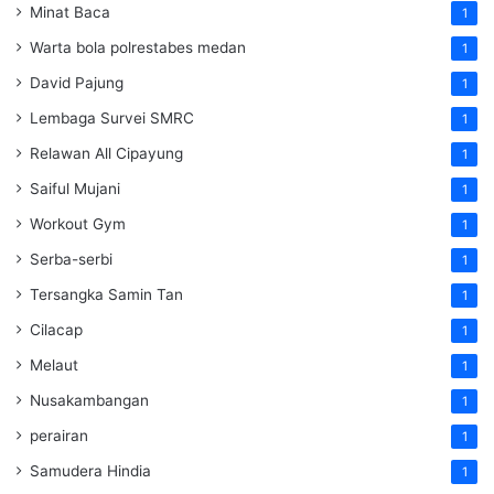
Minat Baca
1
Warta bola polrestabes medan
1
David Pajung
1
Lembaga Survei SMRC
1
Relawan All Cipayung
1
Saiful Mujani
1
Workout Gym
1
Serba-serbi
1
Tersangka Samin Tan
1
Cilacap
1
Melaut
1
Nusakambangan
1
perairan
1
Samudera Hindia
1