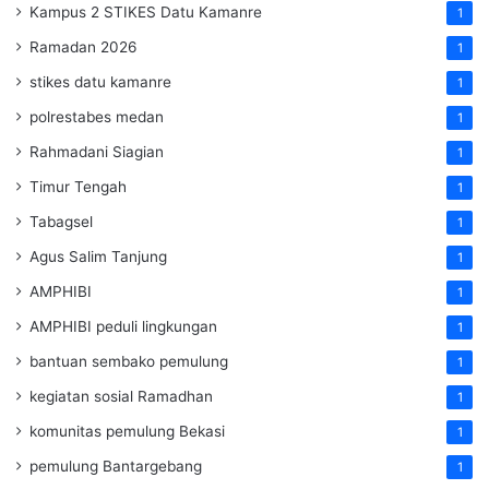
Kampus 2 STIKES Datu Kamanre
1
Ramadan 2026
1
stikes datu kamanre
1
polrestabes medan
1
Rahmadani Siagian
1
Timur Tengah
1
Tabagsel
1
Agus Salim Tanjung
1
AMPHIBI
1
AMPHIBI peduli lingkungan
1
bantuan sembako pemulung
1
kegiatan sosial Ramadhan
1
komunitas pemulung Bekasi
1
pemulung Bantargebang
1