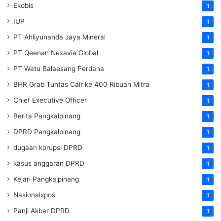
Ekobis
1
IUP
1
PT Ahliyunanda Jaya Mineral
1
PT Qeenan Nexavia Global
1
PT Watu Balaesang Perdana
1
BHR Grab Tuntas Cair ke 400 Ribuan Mitra
1
Chief Executive Officer
1
Berita Pangkalpinang
1
DPRD Pangkalpinang
1
dugaan korupsi DPRD
1
kasus anggaran DPRD
1
Kejari Pangkalpinang
1
Nasionalxpos
1
Panji Akbar DPRD
1