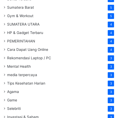
Sumatera Barat
5
Gym & Workout
5
SUMATERA UTARA
4
HP & Gadget Terbaru
4
PEMERINTAHAN
4
Cara Dapat Uang Online
4
Rekomendasi Laptop / PC
3
Mental Health
3
media terpercaya
3
Tips Kesehatan Harian
3
Agama
3
Game
3
Selebriti
3
Investasi & Saham
3