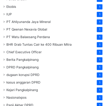
Ekobis
1
IUP
1
PT Ahliyunanda Jaya Mineral
1
PT Qeenan Nexavia Global
1
PT Watu Balaesang Perdana
1
BHR Grab Tuntas Cair ke 400 Ribuan Mitra
1
Chief Executive Officer
1
Berita Pangkalpinang
1
DPRD Pangkalpinang
1
dugaan korupsi DPRD
1
kasus anggaran DPRD
1
Kejari Pangkalpinang
1
Nasionalxpos
1
Panji Akbar DPRD
1