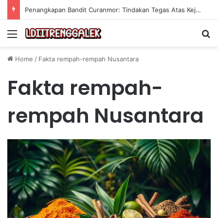
Penangkapan Bandit Curanmor: Tindakan Tegas Atas Kejahatan Sepeda Motor
Menu
Se
Home
/
Fakta rempah-rempah Nusantara
Fakta rempah-
rempah Nusantara