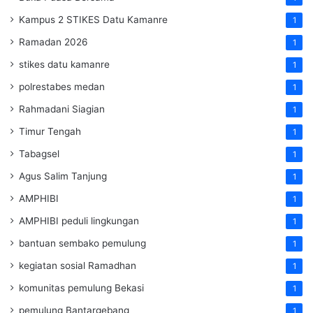
Kampus 2 STIKES Datu Kamanre
1
Ramadan 2026
1
stikes datu kamanre
1
polrestabes medan
1
Rahmadani Siagian
1
Timur Tengah
1
Tabagsel
1
Agus Salim Tanjung
1
AMPHIBI
1
AMPHIBI peduli lingkungan
1
bantuan sembako pemulung
1
kegiatan sosial Ramadhan
1
komunitas pemulung Bekasi
1
pemulung Bantargebang
1