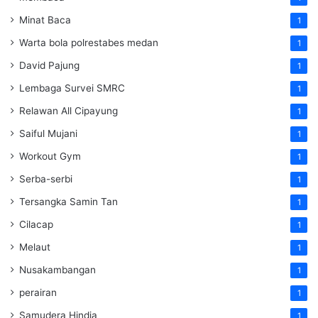
Minat Baca
1
Warta bola polrestabes medan
1
David Pajung
1
Lembaga Survei SMRC
1
Relawan All Cipayung
1
Saiful Mujani
1
Workout Gym
1
Serba-serbi
1
Tersangka Samin Tan
1
Cilacap
1
Melaut
1
Nusakambangan
1
perairan
1
Samudera Hindia
1