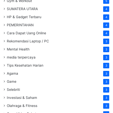
Gym & Workout
5
SUMATERA UTARA
4
HP & Gadget Terbaru
4
PEMERINTAHAN
4
Cara Dapat Uang Online
4
Rekomendasi Laptop / PC
3
Mental Health
3
media terpercaya
3
Tips Kesehatan Harian
3
Agama
3
Game
3
Selebriti
3
Investasi & Saham
3
Olahraga & Fitness
3