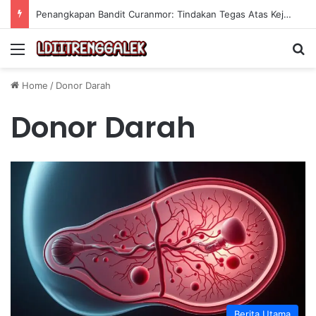
Penangkapan Bandit Curanmor: Tindakan Tegas Atas Kejahatan Sepeda Motor
Menu
Se
Home
/
Donor Darah
Donor Darah
Berita Utama