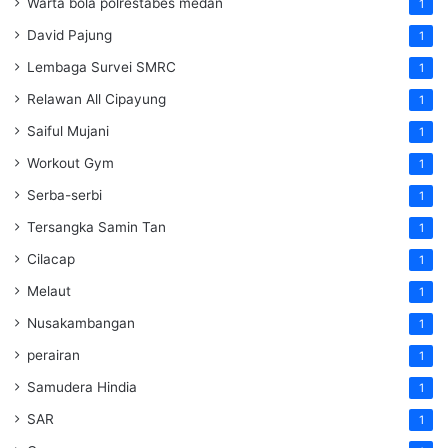
Warta bola polrestabes medan
1
David Pajung
1
Lembaga Survei SMRC
1
Relawan All Cipayung
1
Saiful Mujani
1
Workout Gym
1
Serba-serbi
1
Tersangka Samin Tan
1
Cilacap
1
Melaut
1
Nusakambangan
1
perairan
1
Samudera Hindia
1
SAR
1