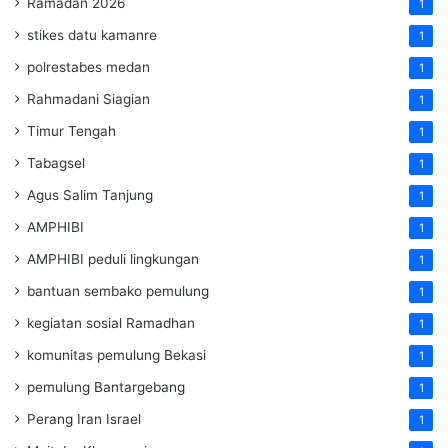
Ramadan 2026
1
stikes datu kamanre
1
polrestabes medan
1
Rahmadani Siagian
1
Timur Tengah
1
Tabagsel
1
Agus Salim Tanjung
1
AMPHIBI
1
AMPHIBI peduli lingkungan
1
bantuan sembako pemulung
1
kegiatan sosial Ramadhan
1
komunitas pemulung Bekasi
1
pemulung Bantargebang
1
Perang Iran Israel
1