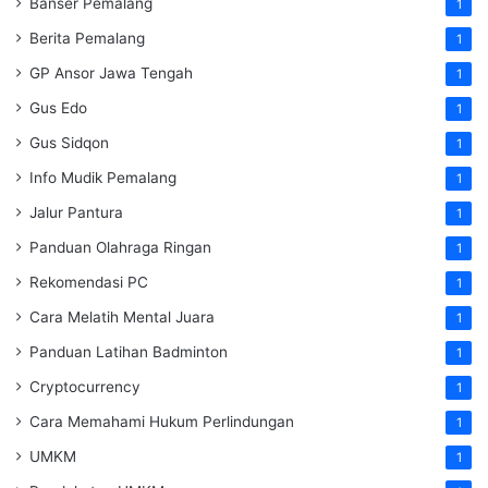
Banser Pemalang
1
Berita Pemalang
1
GP Ansor Jawa Tengah
1
Gus Edo
1
Gus Sidqon
1
Info Mudik Pemalang
1
Jalur Pantura
1
Panduan Olahraga Ringan
1
Rekomendasi PC
1
Cara Melatih Mental Juara
1
Panduan Latihan Badminton
1
Cryptocurrency
1
Cara Memahami Hukum Perlindungan
1
UMKM
1