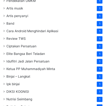
Pendekatan UMKM
1
Artis musik
1
Artis penyanyi
1
Band
1
Cara Android Menghindari Aplikasi
1
Review TWS
1
Ciptakan Persatuan
1
Elite Bangsa Beri Teladan
1
Idulfitri Jadi Jalan Persatuan
1
Ketua PP Muhammadiyah Minta
1
Binjai – Langkat
1
Ipk binjai
1
DIKSI KOGNISI
1
Nutrisi Seimbang
1