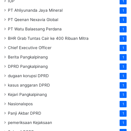
IUP
1
PT Ahliyunanda Jaya Mineral
1
PT Qeenan Nexavia Global
1
PT Watu Balaesang Perdana
1
BHR Grab Tuntas Cair ke 400 Ribuan Mitra
1
Chief Executive Officer
1
Berita Pangkalpinang
1
DPRD Pangkalpinang
1
dugaan korupsi DPRD
1
kasus anggaran DPRD
1
Kejari Pangkalpinang
1
Nasionalxpos
1
Panji Akbar DPRD
1
pemeriksaan Kejaksaan
1