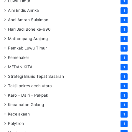
Luwu Timur
1
Aini Endis Anrika
1
Andi Amran Sulaiman
1
Hari Jadi Bone ke-696
1
Mattompang Arajang
1
Pemkab Luwu Timur
1
Kemenaker
1
MEDAN KITA
1
Strategi Bisnis Tepat Sasaran
1
Takjil polres aceh utara
1
Karo – Dairi – Pakpak
1
Kecamatan Galang
1
Kecelakaan
1
Polytron
1