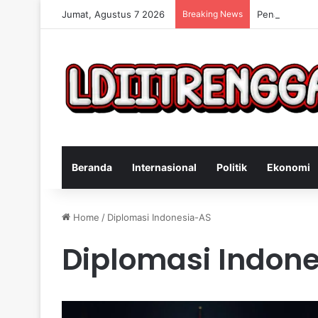
Jumat, Agustus 7 2026
Breaking News
Penangkapan 
Beranda
Internasional
Politik
Ekonomi
Home
/
Diplomasi Indonesia-AS
Diplomasi Indon