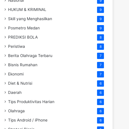
Nasional
9
HUKUM & KRIMINAL
9
Skill yang Menghasilkan
9
Posmetro Medan
9
PREDIKSI BOLA
8
Peristiwa
8
Berita Olahraga Terbaru
7
Bisnis Rumahan
7
Ekonomi
7
Diet & Nutrisi
6
Daerah
6
Tips Produktivitas Harian
6
Olahraga
6
Tips Android / iPhone
6