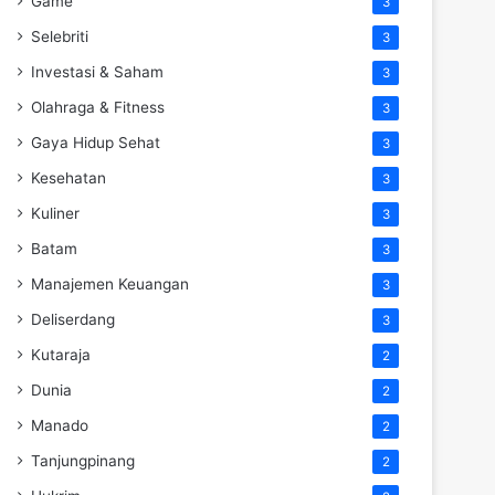
Game
3
Selebriti
3
Investasi & Saham
3
Olahraga & Fitness
3
Gaya Hidup Sehat
3
Kesehatan
3
Kuliner
3
Batam
3
Manajemen Keuangan
3
Deliserdang
3
Kutaraja
2
Dunia
2
Manado
2
Tanjungpinang
2