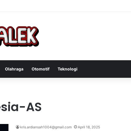
Bandit Curanmor: Tindakan Tegas Atas Kejahatan Sepeda Motor
Olahraga
Otomotif
Teknologi
esia-AS
kris.ardiansah1004@gmail.com
April 18, 2025