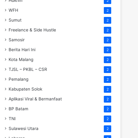
Hukrim
2
WFH
2
Sumut
2
Freelance & Side Hustle
2
Samosir
2
Berita Hari Ini
2
Kota Malang
2
TJSL – PKBL – CSR
2
Pemalang
2
Kabupaten Solok
2
Aplikasi Viral & Bermanfaat
2
BP Batam
2
TNI
2
Sulawesi Utara
2