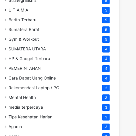
Strategi Bisnis
5
U T A M A
5
Berita Terbaru
5
Sumatera Barat
5
Gym & Workout
5
SUMATERA UTARA
4
HP & Gadget Terbaru
4
PEMERINTAHAN
4
Cara Dapat Uang Online
4
Rekomendasi Laptop / PC
3
Mental Health
3
media terpercaya
3
Tips Kesehatan Harian
3
Agama
3