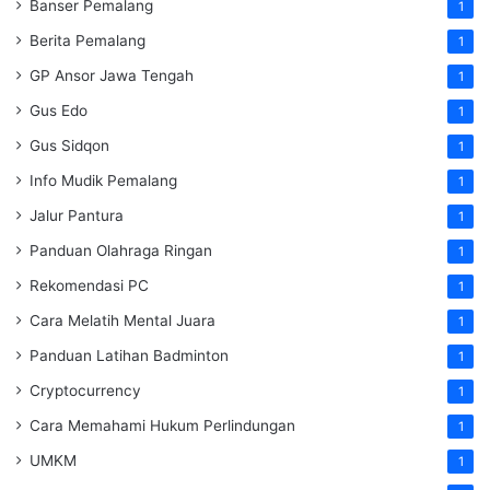
Banser Pemalang
1
Berita Pemalang
1
GP Ansor Jawa Tengah
1
Gus Edo
1
Gus Sidqon
1
Info Mudik Pemalang
1
Jalur Pantura
1
Panduan Olahraga Ringan
1
Rekomendasi PC
1
Cara Melatih Mental Juara
1
Panduan Latihan Badminton
1
Cryptocurrency
1
Cara Memahami Hukum Perlindungan
1
UMKM
1