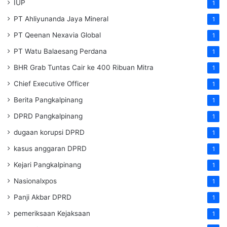
IUP
1
PT Ahliyunanda Jaya Mineral
1
PT Qeenan Nexavia Global
1
PT Watu Balaesang Perdana
1
BHR Grab Tuntas Cair ke 400 Ribuan Mitra
1
Chief Executive Officer
1
Berita Pangkalpinang
1
DPRD Pangkalpinang
1
dugaan korupsi DPRD
1
kasus anggaran DPRD
1
Kejari Pangkalpinang
1
Nasionalxpos
1
Panji Akbar DPRD
1
pemeriksaan Kejaksaan
1