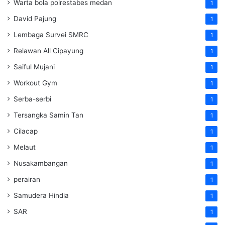
Warta bola polrestabes medan
1
David Pajung
1
Lembaga Survei SMRC
1
Relawan All Cipayung
1
Saiful Mujani
1
Workout Gym
1
Serba-serbi
1
Tersangka Samin Tan
1
Cilacap
1
Melaut
1
Nusakambangan
1
perairan
1
Samudera Hindia
1
SAR
1