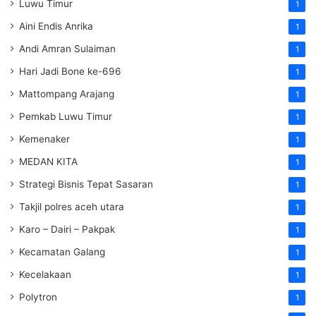
Luwu Timur
1
Aini Endis Anrika
1
Andi Amran Sulaiman
1
Hari Jadi Bone ke-696
1
Mattompang Arajang
1
Pemkab Luwu Timur
1
Kemenaker
1
MEDAN KITA
1
Strategi Bisnis Tepat Sasaran
1
Takjil polres aceh utara
1
Karo – Dairi – Pakpak
1
Kecamatan Galang
1
Kecelakaan
1
Polytron
1