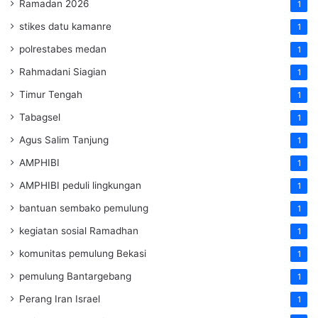
Ramadan 2026
1
stikes datu kamanre
1
polrestabes medan
1
Rahmadani Siagian
1
Timur Tengah
1
Tabagsel
1
Agus Salim Tanjung
1
AMPHIBI
1
AMPHIBI peduli lingkungan
1
bantuan sembako pemulung
1
kegiatan sosial Ramadhan
1
komunitas pemulung Bekasi
1
pemulung Bantargebang
1
Perang Iran Israel
1