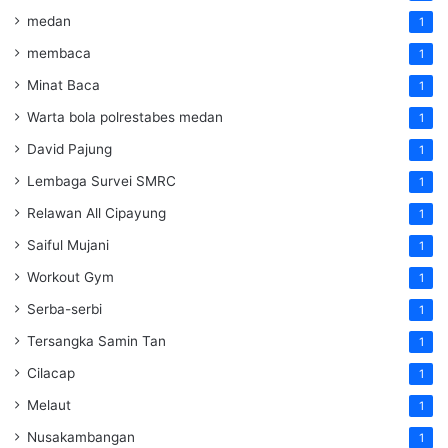
medan
1
membaca
1
Minat Baca
1
Warta bola polrestabes medan
1
David Pajung
1
Lembaga Survei SMRC
1
Relawan All Cipayung
1
Saiful Mujani
1
Workout Gym
1
Serba-serbi
1
Tersangka Samin Tan
1
Cilacap
1
Melaut
1
Nusakambangan
1