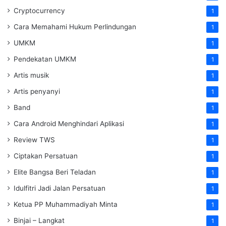
Cryptocurrency
1
Cara Memahami Hukum Perlindungan
1
UMKM
1
Pendekatan UMKM
1
Artis musik
1
Artis penyanyi
1
Band
1
Cara Android Menghindari Aplikasi
1
Review TWS
1
Ciptakan Persatuan
1
Elite Bangsa Beri Teladan
1
Idulfitri Jadi Jalan Persatuan
1
Ketua PP Muhammadiyah Minta
1
Binjai – Langkat
1