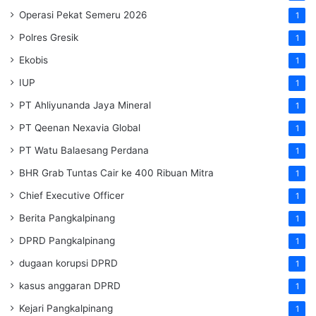
Operasi Pekat Semeru 2026
1
Polres Gresik
1
Ekobis
1
IUP
1
PT Ahliyunanda Jaya Mineral
1
PT Qeenan Nexavia Global
1
PT Watu Balaesang Perdana
1
BHR Grab Tuntas Cair ke 400 Ribuan Mitra
1
Chief Executive Officer
1
Berita Pangkalpinang
1
DPRD Pangkalpinang
1
dugaan korupsi DPRD
1
kasus anggaran DPRD
1
Kejari Pangkalpinang
1