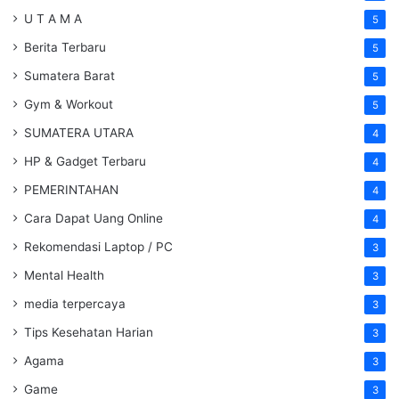
U T A M A
5
Berita Terbaru
5
Sumatera Barat
5
Gym & Workout
5
SUMATERA UTARA
4
HP & Gadget Terbaru
4
PEMERINTAHAN
4
Cara Dapat Uang Online
4
Rekomendasi Laptop / PC
3
Mental Health
3
media terpercaya
3
Tips Kesehatan Harian
3
Agama
3
Game
3