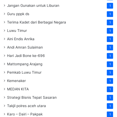
Jangan Gunakan untuk Liburan
1
Guru pppk ds
1
Terima Kadet dari Berbagai Negara
1
Luwu Timur
1
Aini Endis Anrika
1
Andi Amran Sulaiman
1
Hari Jadi Bone ke-696
1
Mattompang Arajang
1
Pemkab Luwu Timur
1
Kemenaker
1
MEDAN KITA
1
Strategi Bisnis Tepat Sasaran
1
Takjil polres aceh utara
1
Karo – Dairi – Pakpak
1