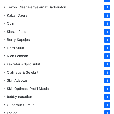
Teknik Clear Penyelamat Badminton
1
Kabar Daerah
1
Opini
1
Siaran Pers
1
Berty Kapojos
1
Dprd Sulut
1
Nick Lomban
1
sekretaris dprd sulut
1
Olahraga & Selebriti
1
Skill Adaptasi
1
Skill Optimasi Profil Media
1
bobby nasution
1
Gubernur Sumut
1
Eselon II
1