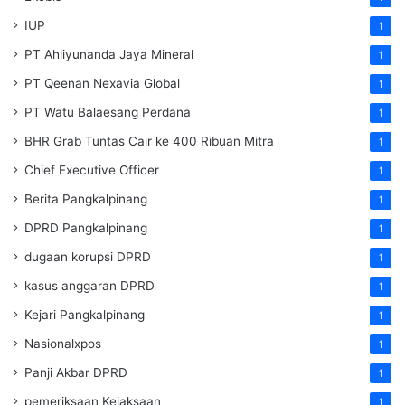
IUP
1
PT Ahliyunanda Jaya Mineral
1
PT Qeenan Nexavia Global
1
PT Watu Balaesang Perdana
1
BHR Grab Tuntas Cair ke 400 Ribuan Mitra
1
Chief Executive Officer
1
Berita Pangkalpinang
1
DPRD Pangkalpinang
1
dugaan korupsi DPRD
1
kasus anggaran DPRD
1
Kejari Pangkalpinang
1
Nasionalxpos
1
Panji Akbar DPRD
1
pemeriksaan Kejaksaan
1