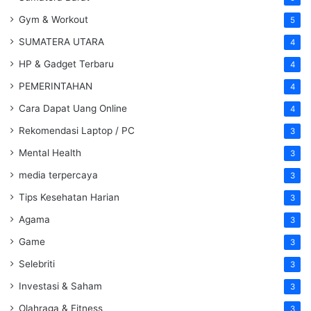
Gym & Workout
5
SUMATERA UTARA
4
HP & Gadget Terbaru
4
PEMERINTAHAN
4
Cara Dapat Uang Online
4
Rekomendasi Laptop / PC
3
Mental Health
3
media terpercaya
3
Tips Kesehatan Harian
3
Agama
3
Game
3
Selebriti
3
Investasi & Saham
3
Olahraga & Fitness
3