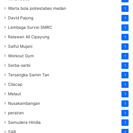
Warta bola polrestabes medan
1
David Pajung
1
Lembaga Survei SMRC
1
Relawan All Cipayung
1
Saiful Mujani
1
Workout Gym
1
Serba-serbi
1
Tersangka Samin Tan
1
Cilacap
1
Melaut
1
Nusakambangan
1
perairan
1
Samudera Hindia
1
SAR
1