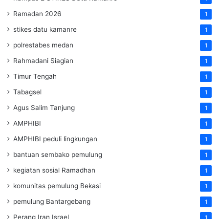
Ramadan 2026
1
stikes datu kamanre
1
polrestabes medan
1
Rahmadani Siagian
1
Timur Tengah
1
Tabagsel
1
Agus Salim Tanjung
1
AMPHIBI
1
AMPHIBI peduli lingkungan
1
bantuan sembako pemulung
1
kegiatan sosial Ramadhan
1
komunitas pemulung Bekasi
1
pemulung Bantargebang
1
Perang Iran Israel
1