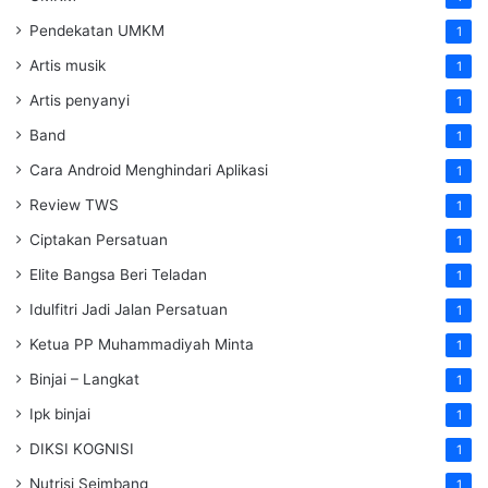
Pendekatan UMKM
1
Artis musik
1
Artis penyanyi
1
Band
1
Cara Android Menghindari Aplikasi
1
Review TWS
1
Ciptakan Persatuan
1
Elite Bangsa Beri Teladan
1
Idulfitri Jadi Jalan Persatuan
1
Ketua PP Muhammadiyah Minta
1
Binjai – Langkat
1
Ipk binjai
1
DIKSI KOGNISI
1
Nutrisi Seimbang
1