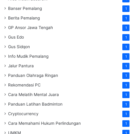
Banser Pemalang
1
Berita Pemalang
1
GP Ansor Jawa Tengah
1
Gus Edo
1
Gus Sidqon
1
Info Mudik Pemalang
1
Jalur Pantura
1
Panduan Olahraga Ringan
1
Rekomendasi PC
1
Cara Melatih Mental Juara
1
Panduan Latihan Badminton
1
Cryptocurrency
1
Cara Memahami Hukum Perlindungan
1
UMKM
1