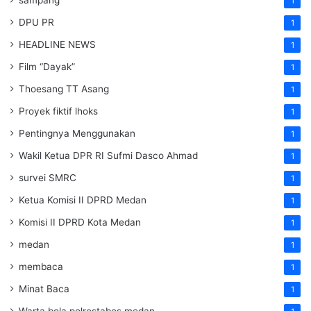
1
DPU PR
1
HEADLINE NEWS
1
Film “Dayak”
1
Thoesang TT Asang
1
Proyek fiktif lhoks
1
Pentingnya Menggunakan
1
Wakil Ketua DPR RI Sufmi Dasco Ahmad
1
survei SMRC
1
Ketua Komisi II DPRD Medan
1
Komisi II DPRD Kota Medan
1
medan
1
membaca
1
Minat Baca
1
Warta bola polrestabes medan