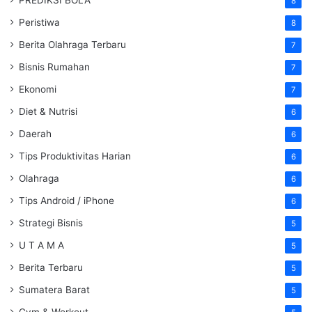
8
Peristiwa
8
Berita Olahraga Terbaru
7
Bisnis Rumahan
7
Ekonomi
7
Diet & Nutrisi
6
Daerah
6
Tips Produktivitas Harian
6
Olahraga
6
Tips Android / iPhone
6
Strategi Bisnis
5
U T A M A
5
Berita Terbaru
5
Sumatera Barat
5
Gym & Workout