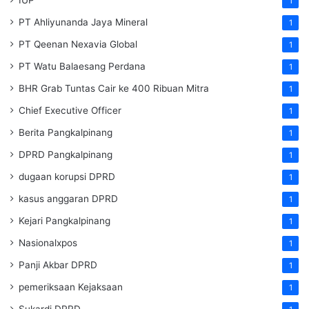
1
PT Ahliyunanda Jaya Mineral
1
PT Qeenan Nexavia Global
1
PT Watu Balaesang Perdana
1
BHR Grab Tuntas Cair ke 400 Ribuan Mitra
1
Chief Executive Officer
1
Berita Pangkalpinang
1
DPRD Pangkalpinang
1
dugaan korupsi DPRD
1
kasus anggaran DPRD
1
Kejari Pangkalpinang
1
Nasionalxpos
1
Panji Akbar DPRD
1
pemeriksaan Kejaksaan
1
Sukardi DPRD