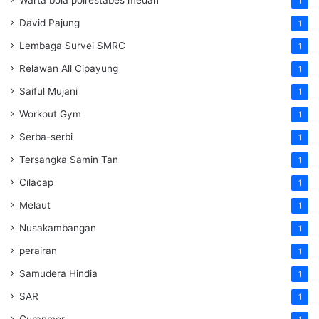
1
David Pajung
1
Lembaga Survei SMRC
1
Relawan All Cipayung
1
Saiful Mujani
1
Workout Gym
1
Serba-serbi
1
Tersangka Samin Tan
1
Cilacap
1
Melaut
1
Nusakambangan
1
perairan
1
Samudera Hindia
1
SAR
1
Curanmor