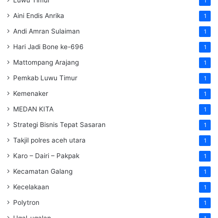
1
Aini Endis Anrika
1
Andi Amran Sulaiman
1
Hari Jadi Bone ke-696
1
Mattompang Arajang
1
Pemkab Luwu Timur
1
Kemenaker
1
MEDAN KITA
1
Strategi Bisnis Tepat Sasaran
1
Takjil polres aceh utara
1
Karo – Dairi – Pakpak
1
Kecamatan Galang
1
Kecelakaan
1
Polytron
1
Ugal-ugalan