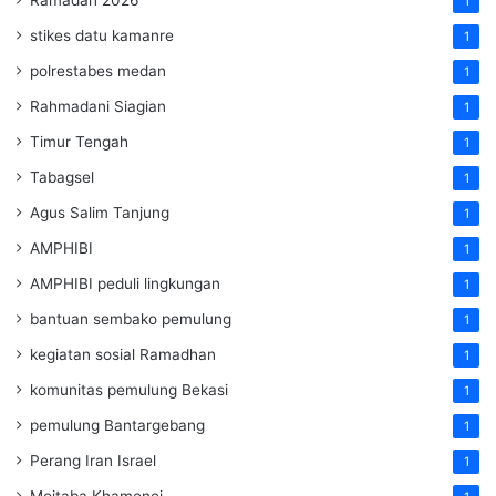
1
stikes datu kamanre
1
polrestabes medan
1
Rahmadani Siagian
1
Timur Tengah
1
Tabagsel
1
Agus Salim Tanjung
1
AMPHIBI
1
AMPHIBI peduli lingkungan
1
bantuan sembako pemulung
1
kegiatan sosial Ramadhan
1
komunitas pemulung Bekasi
1
pemulung Bantargebang
1
Perang Iran Israel
1
Mojtaba Khamenei