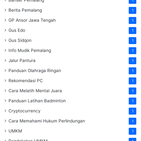
1
Berita Pemalang
1
GP Ansor Jawa Tengah
1
Gus Edo
1
Gus Sidqon
1
Info Mudik Pemalang
1
Jalur Pantura
1
Panduan Olahraga Ringan
1
Rekomendasi PC
1
Cara Melatih Mental Juara
1
Panduan Latihan Badminton
1
Cryptocurrency
1
Cara Memahami Hukum Perlindungan
1
UMKM
1
Pendekatan UMKM