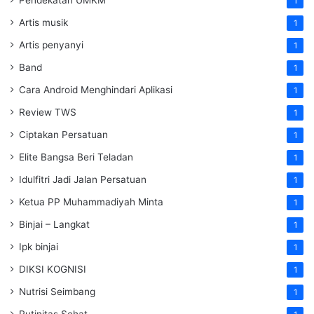
1
Artis musik
1
Artis penyanyi
1
Band
1
Cara Android Menghindari Aplikasi
1
Review TWS
1
Ciptakan Persatuan
1
Elite Bangsa Beri Teladan
1
Idulfitri Jadi Jalan Persatuan
1
Ketua PP Muhammadiyah Minta
1
Binjai – Langkat
1
Ipk binjai
1
DIKSI KOGNISI
1
Nutrisi Seimbang
1
Rutinitas Sehat