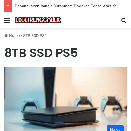
Penangkapan Bandit Curanmor: Tindakan Tegas Atas Kejahatan Sepeda Motor
Menu
Se
Home
/
8TB SSD PS5
8TB SSD PS5
News