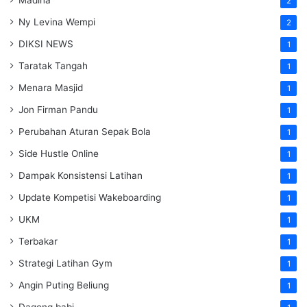
2
Ny Levina Wempi
2
DIKSI NEWS
1
Taratak Tangah
1
Menara Masjid
1
Jon Firman Pandu
1
Perubahan Aturan Sepak Bola
1
Side Hustle Online
1
Dampak Konsistensi Latihan
1
Update Kompetisi Wakeboarding
1
UKM
1
Terbakar
1
Strategi Latihan Gym
1
Angin Puting Beliung
1
Dagong babi