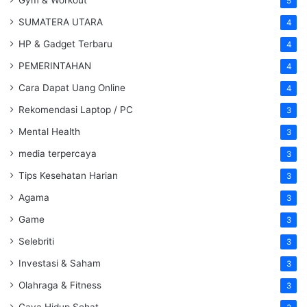
5
SUMATERA UTARA
4
HP & Gadget Terbaru
4
PEMERINTAHAN
4
Cara Dapat Uang Online
4
Rekomendasi Laptop / PC
3
Mental Health
3
media terpercaya
3
Tips Kesehatan Harian
3
Agama
3
Game
3
Selebriti
3
Investasi & Saham
3
Olahraga & Fitness
3
Gaya Hidup Sehat