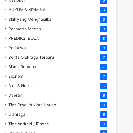
Nasional
9
HUKUM & KRIMINAL
9
Skill yang Menghasilkan
9
Posmetro Medan
9
PREDIKSI BOLA
8
Peristiwa
8
Berita Olahraga Terbaru
7
Bisnis Rumahan
7
Ekonomi
7
Diet & Nutrisi
6
Daerah
6
Tips Produktivitas Harian
6
Olahraga
6
Tips Android / iPhone
6