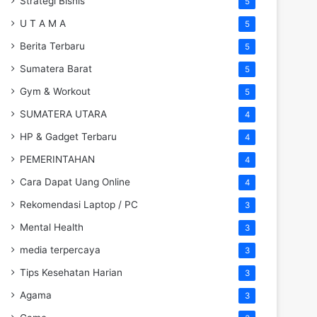
Strategi Bisnis
5
U T A M A
5
Berita Terbaru
5
Sumatera Barat
5
Gym & Workout
5
SUMATERA UTARA
4
HP & Gadget Terbaru
4
PEMERINTAHAN
4
Cara Dapat Uang Online
4
Rekomendasi Laptop / PC
3
Mental Health
3
media terpercaya
3
Tips Kesehatan Harian
3
Agama
3