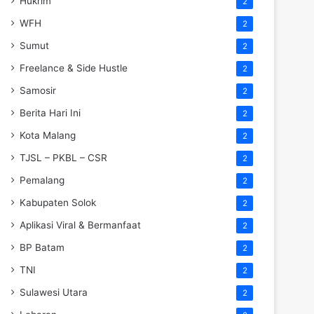
Hukrim
2
WFH
2
Sumut
2
Freelance & Side Hustle
2
Samosir
2
Berita Hari Ini
2
Kota Malang
2
TJSL – PKBL – CSR
2
Pemalang
2
Kabupaten Solok
2
Aplikasi Viral & Bermanfaat
2
BP Batam
2
TNI
2
Sulawesi Utara
2