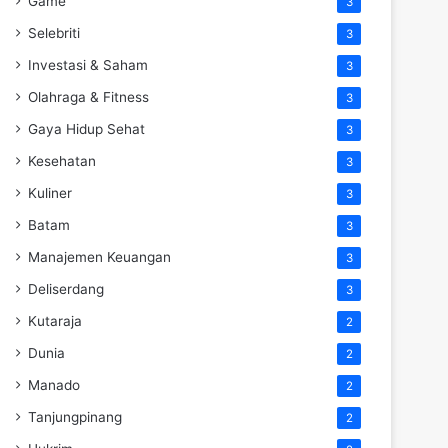
Game
3
Selebriti
3
Investasi & Saham
3
Olahraga & Fitness
3
Gaya Hidup Sehat
3
Kesehatan
3
Kuliner
3
Batam
3
Manajemen Keuangan
3
Deliserdang
3
Kutaraja
2
Dunia
2
Manado
2
Tanjungpinang
2