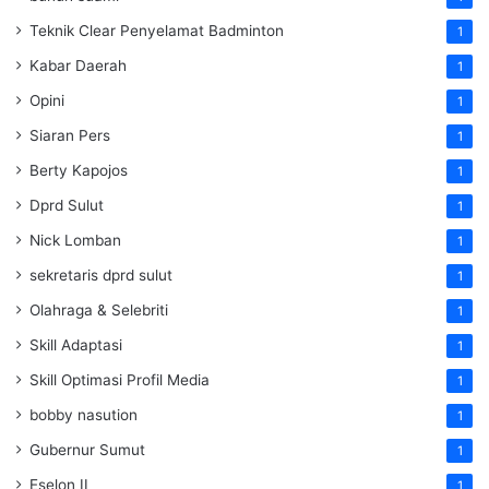
Teknik Clear Penyelamat Badminton
1
Kabar Daerah
1
Opini
1
Siaran Pers
1
Berty Kapojos
1
Dprd Sulut
1
Nick Lomban
1
sekretaris dprd sulut
1
Olahraga & Selebriti
1
Skill Adaptasi
1
Skill Optimasi Profil Media
1
bobby nasution
1
Gubernur Sumut
1
Eselon II
1