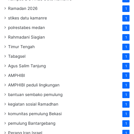
Ramadan 2026
1
stikes datu kamanre
1
polrestabes medan
1
Rahmadani Siagian
1
Timur Tengah
1
Tabagsel
1
Agus Salim Tanjung
1
AMPHIBI
1
AMPHIBI peduli lingkungan
1
bantuan sembako pemulung
1
kegiatan sosial Ramadhan
1
komunitas pemulung Bekasi
1
pemulung Bantargebang
1
Perang Iran Israel
1