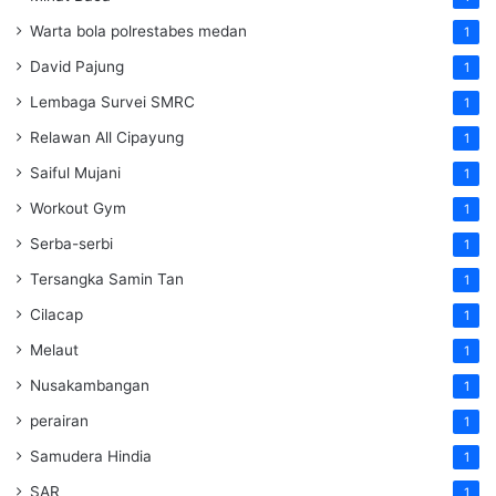
Warta bola polrestabes medan
1
David Pajung
1
Lembaga Survei SMRC
1
Relawan All Cipayung
1
Saiful Mujani
1
Workout Gym
1
Serba-serbi
1
Tersangka Samin Tan
1
Cilacap
1
Melaut
1
Nusakambangan
1
perairan
1
Samudera Hindia
1
SAR
1