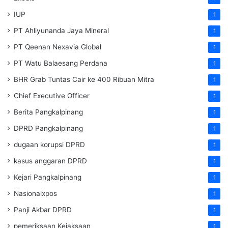
IUP
1
PT Ahliyunanda Jaya Mineral
1
PT Qeenan Nexavia Global
1
PT Watu Balaesang Perdana
1
BHR Grab Tuntas Cair ke 400 Ribuan Mitra
1
Chief Executive Officer
1
Berita Pangkalpinang
1
DPRD Pangkalpinang
1
dugaan korupsi DPRD
1
kasus anggaran DPRD
1
Kejari Pangkalpinang
1
Nasionalxpos
1
Panji Akbar DPRD
1
pemeriksaan Kejaksaan
1