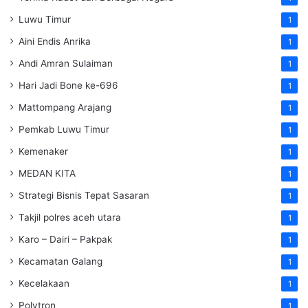
Luwu Timur
1
Aini Endis Anrika
1
Andi Amran Sulaiman
1
Hari Jadi Bone ke-696
1
Mattompang Arajang
1
Pemkab Luwu Timur
1
Kemenaker
1
MEDAN KITA
1
Strategi Bisnis Tepat Sasaran
1
Takjil polres aceh utara
1
Karo – Dairi – Pakpak
1
Kecamatan Galang
1
Kecelakaan
1
Polytron
1