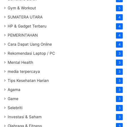
Gym & Workout
5
SUMATERA UTARA
4
HP & Gadget Terbaru
4
PEMERINTAHAN
4
Cara Dapat Uang Online
4
Rekomendasi Laptop / PC
3
Mental Health
3
media terpercaya
3
Tips Kesehatan Harian
3
Agama
3
Game
3
Selebriti
3
Investasi & Saham
3
Olahraga & Fitness
3