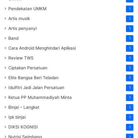
Pendekatan UMKM
1
Artis musik
1
Artis penyanyi
1
Band
1
Cara Android Menghindari Aplikasi
1
Review TWS
1
Ciptakan Persatuan
1
Elite Bangsa Beri Teladan
1
Idulfitri Jadi Jalan Persatuan
1
Ketua PP Muhammadiyah Minta
1
Binjai – Langkat
1
Ipk binjai
1
DIKSI KOGNISI
1
Nutrisi Seimbang
1