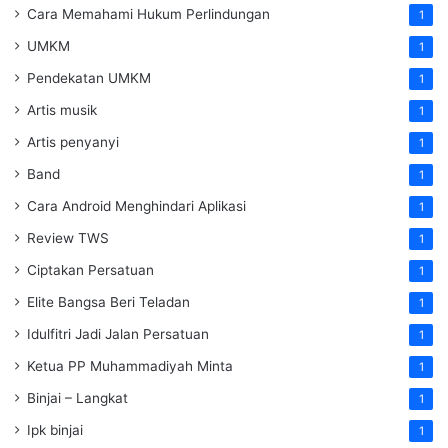
Cara Memahami Hukum Perlindungan
1
UMKM
1
Pendekatan UMKM
1
Artis musik
1
Artis penyanyi
1
Band
1
Cara Android Menghindari Aplikasi
1
Review TWS
1
Ciptakan Persatuan
1
Elite Bangsa Beri Teladan
1
Idulfitri Jadi Jalan Persatuan
1
Ketua PP Muhammadiyah Minta
1
Binjai – Langkat
1
Ipk binjai
1