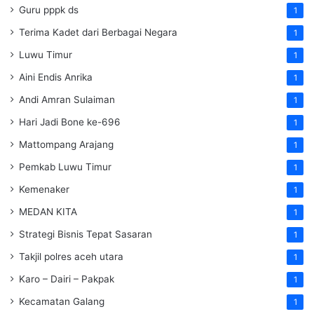
Guru pppk ds
1
Terima Kadet dari Berbagai Negara
1
Luwu Timur
1
Aini Endis Anrika
1
Andi Amran Sulaiman
1
Hari Jadi Bone ke-696
1
Mattompang Arajang
1
Pemkab Luwu Timur
1
Kemenaker
1
MEDAN KITA
1
Strategi Bisnis Tepat Sasaran
1
Takjil polres aceh utara
1
Karo – Dairi – Pakpak
1
Kecamatan Galang
1