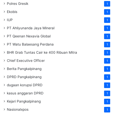
Polres Gresik
1
Ekobis
1
IUP
1
PT Ahliyunanda Jaya Mineral
1
PT Qeenan Nexavia Global
1
PT Watu Balaesang Perdana
1
BHR Grab Tuntas Cair ke 400 Ribuan Mitra
1
Chief Executive Officer
1
Berita Pangkalpinang
1
DPRD Pangkalpinang
1
dugaan korupsi DPRD
1
kasus anggaran DPRD
1
Kejari Pangkalpinang
1
Nasionalxpos
1