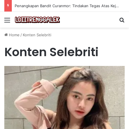
Penangkapan Bandit Curanmor: Tindakan Tegas Atas Kejahatan Sepeda Motor
Menu
Se
Home
/
Konten Selebriti
Konten Selebriti