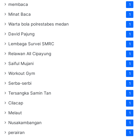
membaca
1
Minat Baca
1
Warta bola polrestabes medan
1
David Pajung
1
Lembaga Survei SMRC
1
Relawan All Cipayung
1
Saiful Mujani
1
Workout Gym
1
Serba-serbi
1
Tersangka Samin Tan
1
Cilacap
1
Melaut
1
Nusakambangan
1
perairan
1