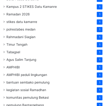
Kampus 2 STIKES Datu Kamanre
1
Ramadan 2026
1
stikes datu kamanre
1
polrestabes medan
1
Rahmadani Siagian
1
Timur Tengah
1
Tabagsel
1
Agus Salim Tanjung
1
AMPHIBI
1
AMPHIBI peduli lingkungan
1
bantuan sembako pemulung
1
kegiatan sosial Ramadhan
1
komunitas pemulung Bekasi
1
pemulung Bantargebang
1