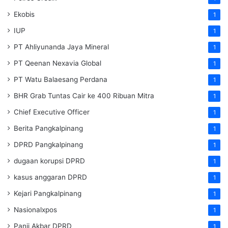
Ekobis
1
IUP
1
PT Ahliyunanda Jaya Mineral
1
PT Qeenan Nexavia Global
1
PT Watu Balaesang Perdana
1
BHR Grab Tuntas Cair ke 400 Ribuan Mitra
1
Chief Executive Officer
1
Berita Pangkalpinang
1
DPRD Pangkalpinang
1
dugaan korupsi DPRD
1
kasus anggaran DPRD
1
Kejari Pangkalpinang
1
Nasionalxpos
1
Panji Akbar DPRD
1