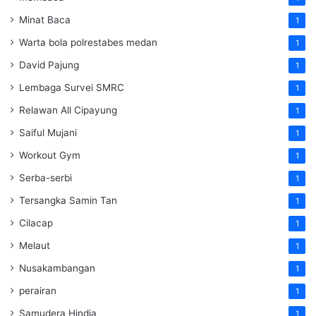
Minat Baca
1
Warta bola polrestabes medan
1
David Pajung
1
Lembaga Survei SMRC
1
Relawan All Cipayung
1
Saiful Mujani
1
Workout Gym
1
Serba-serbi
1
Tersangka Samin Tan
1
Cilacap
1
Melaut
1
Nusakambangan
1
perairan
1
Samudera Hindia
1