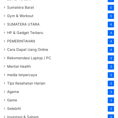
Sumatera Barat
5
Gym & Workout
5
SUMATERA UTARA
4
HP & Gadget Terbaru
4
PEMERINTAHAN
4
Cara Dapat Uang Online
4
Rekomendasi Laptop / PC
3
Mental Health
3
media terpercaya
3
Tips Kesehatan Harian
3
Agama
3
Game
3
Selebriti
3
Investasi & Saham
3