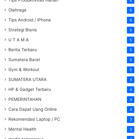
6
Olahraga
6
Tips Android / iPhone
6
Strategi Bisnis
5
U T A M A
5
Berita Terbaru
5
Sumatera Barat
5
Gym & Workout
5
SUMATERA UTARA
4
HP & Gadget Terbaru
4
PEMERINTAHAN
4
Cara Dapat Uang Online
4
Rekomendasi Laptop / PC
3
Mental Health
3
media terpercaya