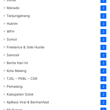
2
Manado
2
Tanjungpinang
2
Hukrim
2
WFH
2
Sumut
2
Freelance & Side Hustle
2
Samosir
2
Berita Hari Ini
2
Kota Malang
2
TJSL – PKBL – CSR
2
Pemalang
2
Kabupaten Solok
2
Aplikasi Viral & Bermanfaat
2
BP Batam