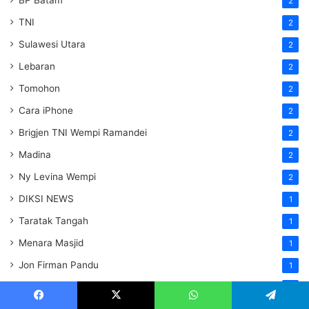
2
TNI
2
Sulawesi Utara
2
Lebaran
2
Tomohon
2
Cara iPhone
2
Brigjen TNI Wempi Ramandei
2
Madina
2
Ny Levina Wempi
2
DIKSI NEWS
1
Taratak Tangah
1
Menara Masjid
1
Jon Firman Pandu
1
Perubahan Aturan Sepak Bola
1
Facebook
X
WhatsApp
Telegram
Side Hustle Online