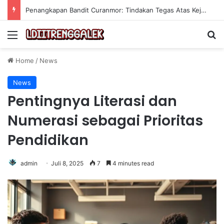
Strategi Investasi dalam Skill untuk Mencapai Keuntungan Jangka Panjang yang Berkelanjutan
Menu
Se
Home
/
News
News
Pentingnya Literasi dan
Numerasi sebagai Prioritas
Pendidikan
admin
Juli 8, 2025
7
4 minutes read