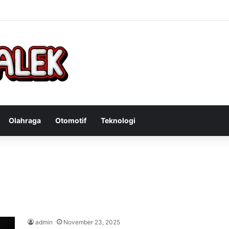
Bandit Curanmor: Tindakan Tegas Atas Kejahatan Sepeda Motor
Olahraga
Otomotif
Teknologi
admin
November 23, 2025