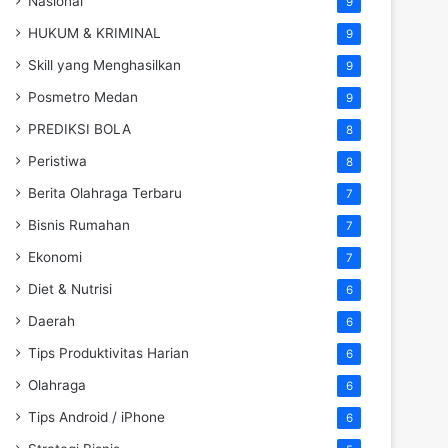
Nasional
9
HUKUM & KRIMINAL
9
Skill yang Menghasilkan
9
Posmetro Medan
9
PREDIKSI BOLA
8
Peristiwa
8
Berita Olahraga Terbaru
7
Bisnis Rumahan
7
Ekonomi
7
Diet & Nutrisi
6
Daerah
6
Tips Produktivitas Harian
6
Olahraga
6
Tips Android / iPhone
6