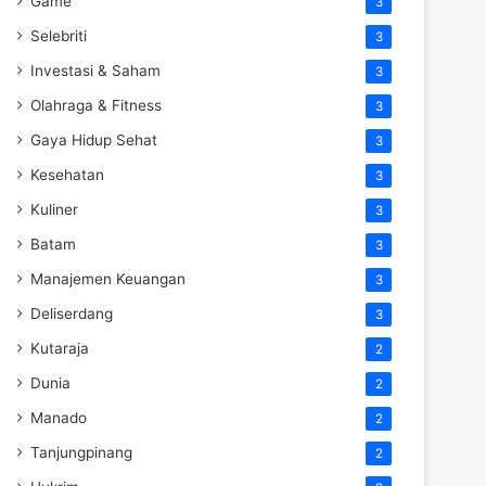
Game
3
Selebriti
3
Investasi & Saham
3
Olahraga & Fitness
3
Gaya Hidup Sehat
3
Kesehatan
3
Kuliner
3
Batam
3
Manajemen Keuangan
3
Deliserdang
3
Kutaraja
2
Dunia
2
Manado
2
Tanjungpinang
2