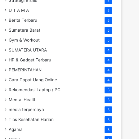
Strategi Bisnis
5
U T A M A
5
Berita Terbaru
5
Sumatera Barat
5
Gym & Workout
5
SUMATERA UTARA
4
HP & Gadget Terbaru
4
PEMERINTAHAN
4
Cara Dapat Uang Online
4
Rekomendasi Laptop / PC
3
Mental Health
3
media terpercaya
3
Tips Kesehatan Harian
3
Agama
3