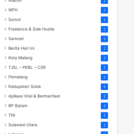
Hukrim
2
WFH
2
Sumut
2
Freelance & Side Hustle
2
Samosir
2
Berita Hari Ini
2
Kota Malang
2
TJSL – PKBL – CSR
2
Pemalang
2
Kabupaten Solok
2
Aplikasi Viral & Bermanfaat
2
BP Batam
2
TNI
2
Sulawesi Utara
2