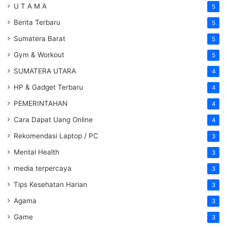
U T A M A
5
Berita Terbaru
5
Sumatera Barat
5
Gym & Workout
5
SUMATERA UTARA
4
HP & Gadget Terbaru
4
PEMERINTAHAN
4
Cara Dapat Uang Online
4
Rekomendasi Laptop / PC
3
Mental Health
3
media terpercaya
3
Tips Kesehatan Harian
3
Agama
3
Game
3