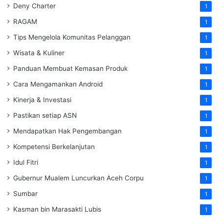
Deny Charter
1
RAGAM
1
Tips Mengelola Komunitas Pelanggan
1
Wisata & Kuliner
1
Panduan Membuat Kemasan Produk
1
Cara Mengamankan Android
1
Kinerja & Investasi
1
Pastikan setiap ASN
1
Mendapatkan Hak Pengembangan
1
Kompetensi Berkelanjutan
1
Idul Fitri
1
Gubernur Mualem Luncurkan Aceh Corpu
1
Sumbar
1
Kasman bin Marasakti Lubis
1