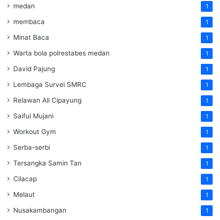
medan
1
membaca
1
Minat Baca
1
Warta bola polrestabes medan
1
David Pajung
1
Lembaga Survei SMRC
1
Relawan All Cipayung
1
Saiful Mujani
1
Workout Gym
1
Serba-serbi
1
Tersangka Samin Tan
1
Cilacap
1
Melaut
1
Nusakambangan
1