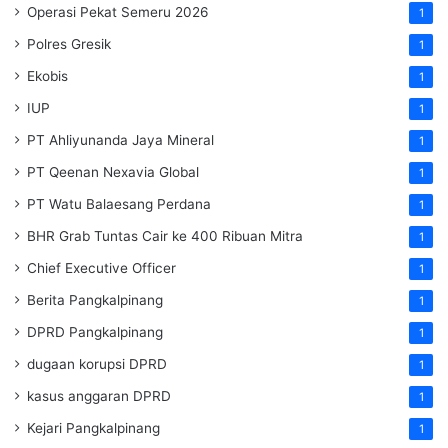
Operasi Pekat Semeru 2026
1
Polres Gresik
1
Ekobis
1
IUP
1
PT Ahliyunanda Jaya Mineral
1
PT Qeenan Nexavia Global
1
PT Watu Balaesang Perdana
1
BHR Grab Tuntas Cair ke 400 Ribuan Mitra
1
Chief Executive Officer
1
Berita Pangkalpinang
1
DPRD Pangkalpinang
1
dugaan korupsi DPRD
1
kasus anggaran DPRD
1
Kejari Pangkalpinang
1