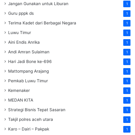
Jangan Gunakan untuk Liburan
1
Guru pppk ds
1
Terima Kadet dari Berbagai Negara
1
Luwu Timur
1
Aini Endis Anrika
1
Andi Amran Sulaiman
1
Hari Jadi Bone ke-696
1
Mattompang Arajang
1
Pemkab Luwu Timur
1
Kemenaker
1
MEDAN KITA
1
Strategi Bisnis Tepat Sasaran
1
Takjil polres aceh utara
1
Karo – Dairi – Pakpak
1