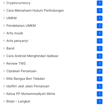
Cryptocurrency
1
Cara Memahami Hukum Perlindungan
1
UMKM
1
Pendekatan UMKM
1
Artis musik
1
Artis penyanyi
1
Band
1
Cara Android Menghindari Aplikasi
1
Review TWS
1
Ciptakan Persatuan
1
Elite Bangsa Beri Teladan
1
Idulfitri Jadi Jalan Persatuan
1
Ketua PP Muhammadiyah Minta
1
Binjai – Langkat
1