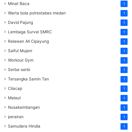
Minat Baca
1
Warta bola polrestabes medan
1
David Pajung
1
Lembaga Survei SMRC
1
Relawan All Cipayung
1
Saiful Mujani
1
Workout Gym
1
Serba-serbi
1
Tersangka Samin Tan
1
Cilacap
1
Melaut
1
Nusakambangan
1
perairan
1
Samudera Hindia
1