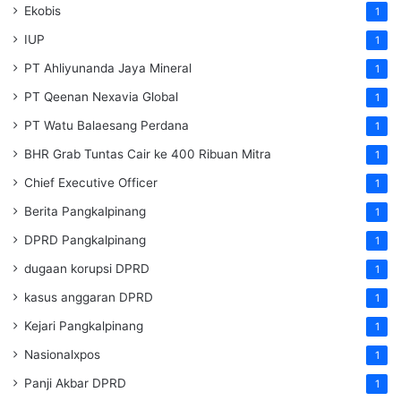
Ekobis
1
IUP
1
PT Ahliyunanda Jaya Mineral
1
PT Qeenan Nexavia Global
1
PT Watu Balaesang Perdana
1
BHR Grab Tuntas Cair ke 400 Ribuan Mitra
1
Chief Executive Officer
1
Berita Pangkalpinang
1
DPRD Pangkalpinang
1
dugaan korupsi DPRD
1
kasus anggaran DPRD
1
Kejari Pangkalpinang
1
Nasionalxpos
1
Panji Akbar DPRD
1