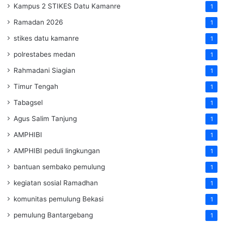
Kampus 2 STIKES Datu Kamanre
1
Ramadan 2026
1
stikes datu kamanre
1
polrestabes medan
1
Rahmadani Siagian
1
Timur Tengah
1
Tabagsel
1
Agus Salim Tanjung
1
AMPHIBI
1
AMPHIBI peduli lingkungan
1
bantuan sembako pemulung
1
kegiatan sosial Ramadhan
1
komunitas pemulung Bekasi
1
pemulung Bantargebang
1