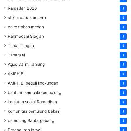
Ramadan 2026
1
stikes datu kamanre
1
polrestabes medan
1
Rahmadani Siagian
1
Timur Tengah
1
Tabagsel
1
Agus Salim Tanjung
1
AMPHIBI
1
AMPHIBI peduli lingkungan
1
bantuan sembako pemulung
1
kegiatan sosial Ramadhan
1
komunitas pemulung Bekasi
1
pemulung Bantargebang
1
Perang Iran Israel
1