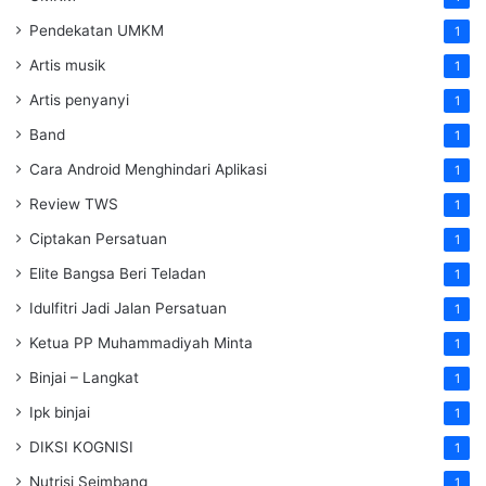
Pendekatan UMKM
1
Artis musik
1
Artis penyanyi
1
Band
1
Cara Android Menghindari Aplikasi
1
Review TWS
1
Ciptakan Persatuan
1
Elite Bangsa Beri Teladan
1
Idulfitri Jadi Jalan Persatuan
1
Ketua PP Muhammadiyah Minta
1
Binjai – Langkat
1
Ipk binjai
1
DIKSI KOGNISI
1
Nutrisi Seimbang
1