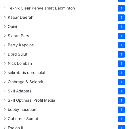
Teknik Clear Penyelamat Badminton
1
Kabar Daerah
1
Opini
1
Siaran Pers
1
Berty Kapojos
1
Dprd Sulut
1
Nick Lomban
1
sekretaris dprd sulut
1
Olahraga & Selebriti
1
Skill Adaptasi
1
Skill Optimasi Profil Media
1
bobby nasution
1
Gubernur Sumut
1
Eselon II
1