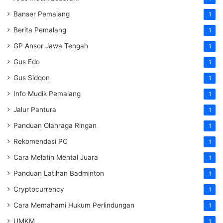
Banser Pemalang
1
Berita Pemalang
1
GP Ansor Jawa Tengah
1
Gus Edo
1
Gus Sidqon
1
Info Mudik Pemalang
1
Jalur Pantura
1
Panduan Olahraga Ringan
1
Rekomendasi PC
1
Cara Melatih Mental Juara
1
Panduan Latihan Badminton
1
Cryptocurrency
1
Cara Memahami Hukum Perlindungan
1
UMKM
1