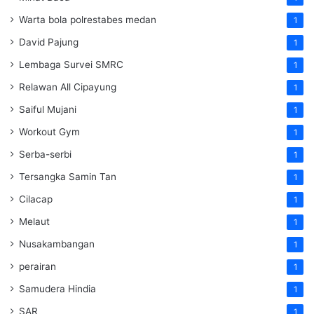
Warta bola polrestabes medan
1
David Pajung
1
Lembaga Survei SMRC
1
Relawan All Cipayung
1
Saiful Mujani
1
Workout Gym
1
Serba-serbi
1
Tersangka Samin Tan
1
Cilacap
1
Melaut
1
Nusakambangan
1
perairan
1
Samudera Hindia
1
SAR
1