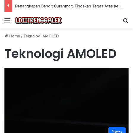
Penangkapan Bandit Curanmor: Tindakan Tegas Atas Kejahatan Sepeda Motor
Menu
Se
Home
/
Teknologi AMOLED
Teknologi AMOLED
News