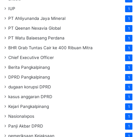
IUP
1
PT Ahliyunanda Jaya Mineral
1
PT Qeenan Nexavia Global
1
PT Watu Balaesang Perdana
1
BHR Grab Tuntas Cair ke 400 Ribuan Mitra
1
Chief Executive Officer
1
Berita Pangkalpinang
1
DPRD Pangkalpinang
1
dugaan korupsi DPRD
1
kasus anggaran DPRD
1
Kejari Pangkalpinang
1
Nasionalxpos
1
Panji Akbar DPRD
1
pemeriksaan Kejaksaan
1