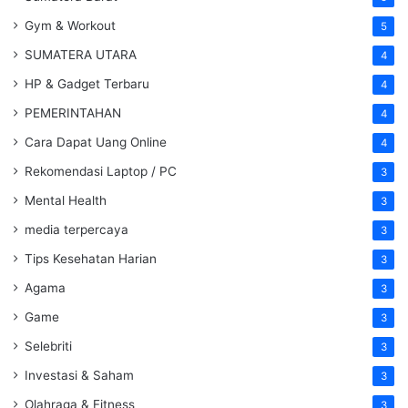
Gym & Workout
5
SUMATERA UTARA
4
HP & Gadget Terbaru
4
PEMERINTAHAN
4
Cara Dapat Uang Online
4
Rekomendasi Laptop / PC
3
Mental Health
3
media terpercaya
3
Tips Kesehatan Harian
3
Agama
3
Game
3
Selebriti
3
Investasi & Saham
3
Olahraga & Fitness
3