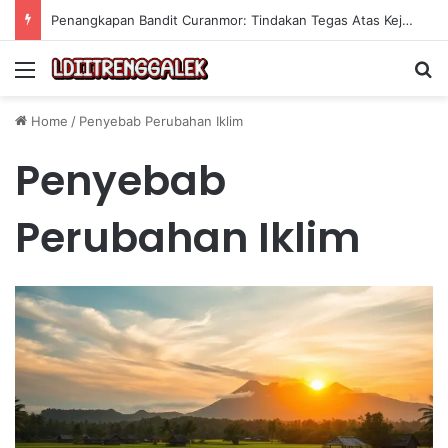
Strategi Investasi dalam Skill untuk Mencapai Keuntungan Jangka Panjang yang Berkelanjutan
Menu
Se
Home
/
Penyebab Perubahan Iklim
Penyebab
Perubahan Iklim