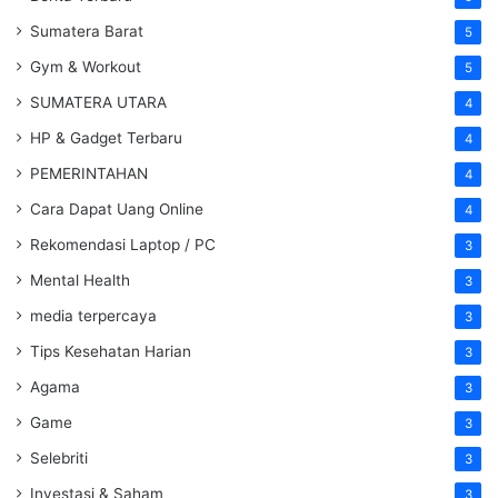
Sumatera Barat
5
Gym & Workout
5
SUMATERA UTARA
4
HP & Gadget Terbaru
4
PEMERINTAHAN
4
Cara Dapat Uang Online
4
Rekomendasi Laptop / PC
3
Mental Health
3
media terpercaya
3
Tips Kesehatan Harian
3
Agama
3
Game
3
Selebriti
3
Investasi & Saham
3