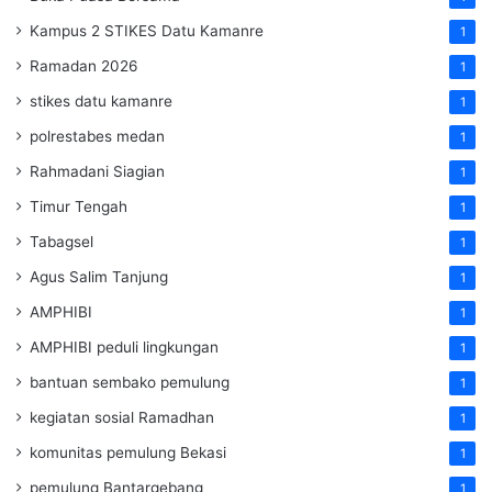
Kampus 2 STIKES Datu Kamanre
1
Ramadan 2026
1
stikes datu kamanre
1
polrestabes medan
1
Rahmadani Siagian
1
Timur Tengah
1
Tabagsel
1
Agus Salim Tanjung
1
AMPHIBI
1
AMPHIBI peduli lingkungan
1
bantuan sembako pemulung
1
kegiatan sosial Ramadhan
1
komunitas pemulung Bekasi
1
pemulung Bantargebang
1