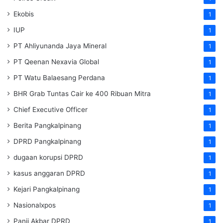
Ekobis
1
IUP
1
PT Ahliyunanda Jaya Mineral
1
PT Qeenan Nexavia Global
1
PT Watu Balaesang Perdana
1
BHR Grab Tuntas Cair ke 400 Ribuan Mitra
1
Chief Executive Officer
1
Berita Pangkalpinang
1
DPRD Pangkalpinang
1
dugaan korupsi DPRD
1
kasus anggaran DPRD
1
Kejari Pangkalpinang
1
Nasionalxpos
1
Panji Akbar DPRD
1