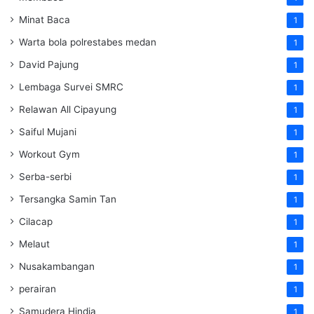
Minat Baca
1
Warta bola polrestabes medan
1
David Pajung
1
Lembaga Survei SMRC
1
Relawan All Cipayung
1
Saiful Mujani
1
Workout Gym
1
Serba-serbi
1
Tersangka Samin Tan
1
Cilacap
1
Melaut
1
Nusakambangan
1
perairan
1
Samudera Hindia
1