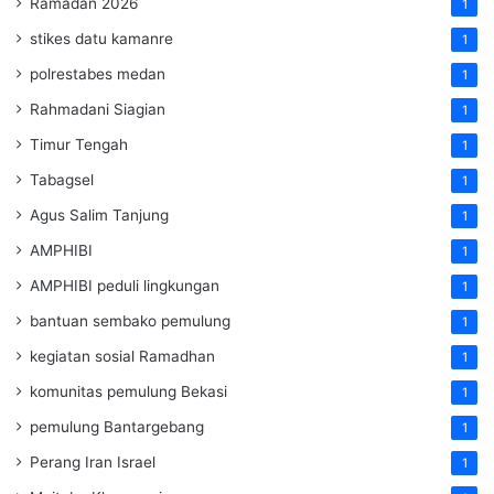
Ramadan 2026
1
stikes datu kamanre
1
polrestabes medan
1
Rahmadani Siagian
1
Timur Tengah
1
Tabagsel
1
Agus Salim Tanjung
1
AMPHIBI
1
AMPHIBI peduli lingkungan
1
bantuan sembako pemulung
1
kegiatan sosial Ramadhan
1
komunitas pemulung Bekasi
1
pemulung Bantargebang
1
Perang Iran Israel
1