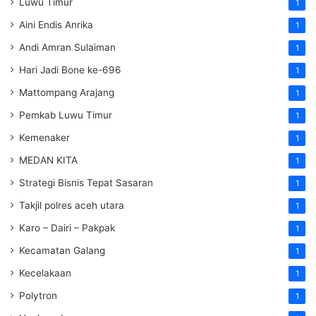
Luwu Timur
1
Aini Endis Anrika
1
Andi Amran Sulaiman
1
Hari Jadi Bone ke-696
1
Mattompang Arajang
1
Pemkab Luwu Timur
1
Kemenaker
1
MEDAN KITA
1
Strategi Bisnis Tepat Sasaran
1
Takjil polres aceh utara
1
Karo – Dairi – Pakpak
1
Kecamatan Galang
1
Kecelakaan
1
Polytron
1