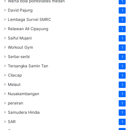
Warta bola polrestabes medan
1
David Pajung
1
Lembaga Survei SMRC
1
Relawan All Cipayung
1
Saiful Mujani
1
Workout Gym
1
Serba-serbi
1
Tersangka Samin Tan
1
Cilacap
1
Melaut
1
Nusakambangan
1
perairan
1
Samudera Hindia
1
SAR
1