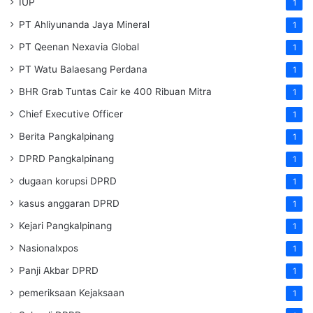
IUP
1
PT Ahliyunanda Jaya Mineral
1
PT Qeenan Nexavia Global
1
PT Watu Balaesang Perdana
1
BHR Grab Tuntas Cair ke 400 Ribuan Mitra
1
Chief Executive Officer
1
Berita Pangkalpinang
1
DPRD Pangkalpinang
1
dugaan korupsi DPRD
1
kasus anggaran DPRD
1
Kejari Pangkalpinang
1
Nasionalxpos
1
Panji Akbar DPRD
1
pemeriksaan Kejaksaan
1