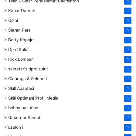
Teknik Clear Penyelamat Badminton
1
Kabar Daerah
1
Opini
1
Siaran Pers
1
Berty Kapojos
1
Dprd Sulut
1
Nick Lomban
1
sekretaris dprd sulut
1
Olahraga & Selebriti
1
Skill Adaptasi
1
Skill Optimasi Profil Media
1
bobby nasution
1
Gubernur Sumut
1
Eselon II
1