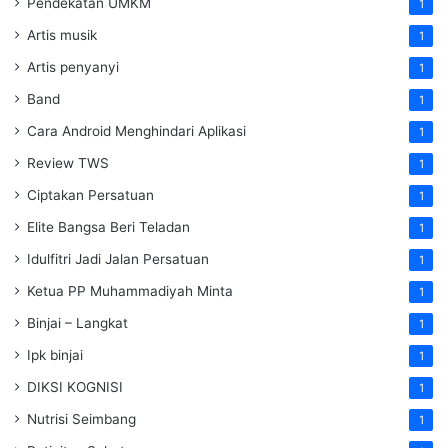
Pendekatan UMKM
1
Artis musik
1
Artis penyanyi
1
Band
1
Cara Android Menghindari Aplikasi
1
Review TWS
1
Ciptakan Persatuan
1
Elite Bangsa Beri Teladan
1
Idulfitri Jadi Jalan Persatuan
1
Ketua PP Muhammadiyah Minta
1
Binjai – Langkat
1
Ipk binjai
1
DIKSI KOGNISI
1
Nutrisi Seimbang
1