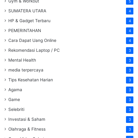
Gym & Workout
5
SUMATERA UTARA
4
HP & Gadget Terbaru
4
PEMERINTAHAN
4
Cara Dapat Uang Online
4
Rekomendasi Laptop / PC
3
Mental Health
3
media terpercaya
3
Tips Kesehatan Harian
3
Agama
3
Game
3
Selebriti
3
Investasi & Saham
3
Olahraga & Fitness
3