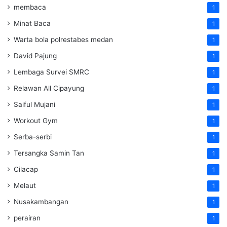
membaca
1
Minat Baca
1
Warta bola polrestabes medan
1
David Pajung
1
Lembaga Survei SMRC
1
Relawan All Cipayung
1
Saiful Mujani
1
Workout Gym
1
Serba-serbi
1
Tersangka Samin Tan
1
Cilacap
1
Melaut
1
Nusakambangan
1
perairan
1