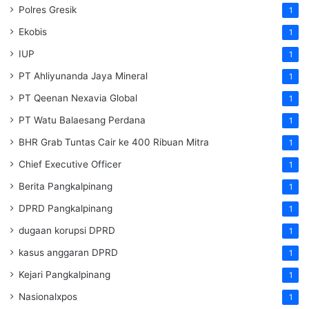
Polres Gresik
1
Ekobis
1
IUP
1
PT Ahliyunanda Jaya Mineral
1
PT Qeenan Nexavia Global
1
PT Watu Balaesang Perdana
1
BHR Grab Tuntas Cair ke 400 Ribuan Mitra
1
Chief Executive Officer
1
Berita Pangkalpinang
1
DPRD Pangkalpinang
1
dugaan korupsi DPRD
1
kasus anggaran DPRD
1
Kejari Pangkalpinang
1
Nasionalxpos
1