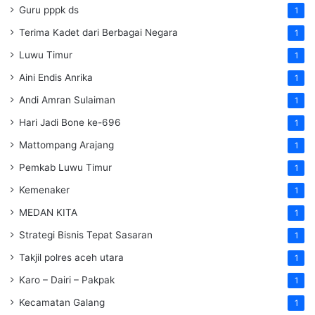
Guru pppk ds
1
Terima Kadet dari Berbagai Negara
1
Luwu Timur
1
Aini Endis Anrika
1
Andi Amran Sulaiman
1
Hari Jadi Bone ke-696
1
Mattompang Arajang
1
Pemkab Luwu Timur
1
Kemenaker
1
MEDAN KITA
1
Strategi Bisnis Tepat Sasaran
1
Takjil polres aceh utara
1
Karo – Dairi – Pakpak
1
Kecamatan Galang
1