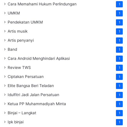
Cara Memahami Hukum Perlindungan
1
UMKM
1
Pendekatan UMKM
1
Artis musik
1
Artis penyanyi
1
Band
1
Cara Android Menghindari Aplikasi
1
Review TWS
1
Ciptakan Persatuan
1
Elite Bangsa Beri Teladan
1
Idulfitri Jadi Jalan Persatuan
1
Ketua PP Muhammadiyah Minta
1
Binjai – Langkat
1
Ipk binjai
1