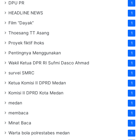
DPU PR
1
HEADLINE NEWS
1
Film “Dayak”
1
Thoesang TT Asang
1
Proyek fiktif lhoks
1
Pentingnya Menggunakan
1
Wakil Ketua DPR RI Sufmi Dasco Ahmad
1
survei SMRC
1
Ketua Komisi II DPRD Medan
1
Komisi II DPRD Kota Medan
1
medan
1
membaca
1
Minat Baca
1
Warta bola polrestabes medan
1