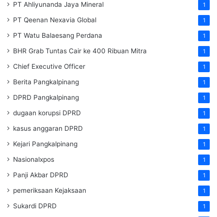
PT Ahliyunanda Jaya Mineral
1
PT Qeenan Nexavia Global
1
PT Watu Balaesang Perdana
1
BHR Grab Tuntas Cair ke 400 Ribuan Mitra
1
Chief Executive Officer
1
Berita Pangkalpinang
1
DPRD Pangkalpinang
1
dugaan korupsi DPRD
1
kasus anggaran DPRD
1
Kejari Pangkalpinang
1
Nasionalxpos
1
Panji Akbar DPRD
1
pemeriksaan Kejaksaan
1
Sukardi DPRD
1