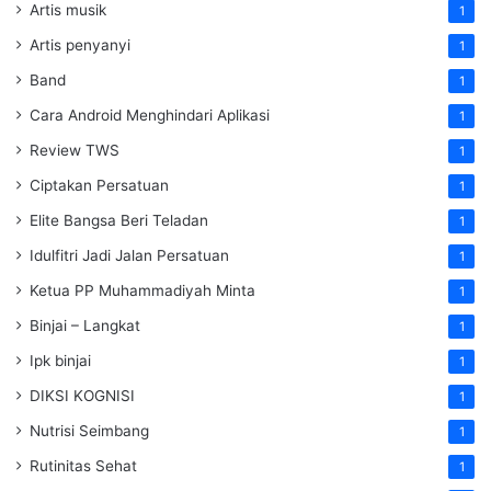
Artis musik
1
Artis penyanyi
1
Band
1
Cara Android Menghindari Aplikasi
1
Review TWS
1
Ciptakan Persatuan
1
Elite Bangsa Beri Teladan
1
Idulfitri Jadi Jalan Persatuan
1
Ketua PP Muhammadiyah Minta
1
Binjai – Langkat
1
Ipk binjai
1
DIKSI KOGNISI
1
Nutrisi Seimbang
1
Rutinitas Sehat
1