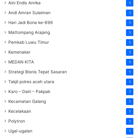
Aini Endis Anrika
1
Andi Amran Sulaiman
1
Hari Jadi Bone ke-696
1
Mattompang Arajang
1
Pemkab Luwu Timur
1
Kemenaker
1
MEDAN KITA
1
Strategi Bisnis Tepat Sasaran
1
Takjil polres aceh utara
1
Karo – Dairi – Pakpak
1
Kecamatan Galang
1
Kecelakaan
1
Polytron
1
Ugal-ugalan
1