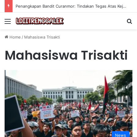
Penangkapan Bandit Curanmor: Tindakan Tegas Atas Kejahatan Sepeda Motor
Menu
Se
Home
/
Mahasiswa Trisakti
Mahasiswa Trisakti
News