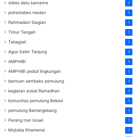
stikes datu kamanre
1
polrestabes medan
1
Rahmadani Siagian
1
Timur Tengah
1
Tabagsel
1
Agus Salim Tanjung
1
AMPHIBI
1
AMPHIBI peduli lingkungan
1
bantuan sembako pemulung
1
kegiatan sosial Ramadhan
1
komunitas pemulung Bekasi
1
pemulung Bantargebang
1
Perang Iran Israel
1
Mojtaba Khamenei
1