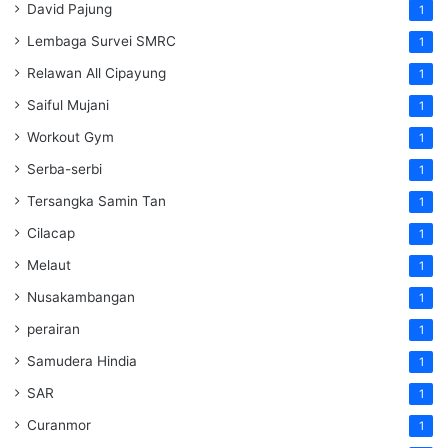
David Pajung
1
Lembaga Survei SMRC
1
Relawan All Cipayung
1
Saiful Mujani
1
Workout Gym
1
Serba-serbi
1
Tersangka Samin Tan
1
Cilacap
1
Melaut
1
Nusakambangan
1
perairan
1
Samudera Hindia
1
SAR
1
Curanmor
1