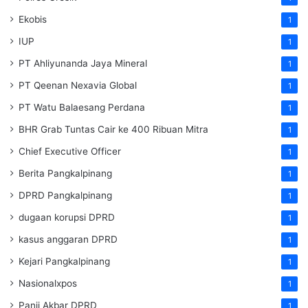
Ekobis
1
IUP
1
PT Ahliyunanda Jaya Mineral
1
PT Qeenan Nexavia Global
1
PT Watu Balaesang Perdana
1
BHR Grab Tuntas Cair ke 400 Ribuan Mitra
1
Chief Executive Officer
1
Berita Pangkalpinang
1
DPRD Pangkalpinang
1
dugaan korupsi DPRD
1
kasus anggaran DPRD
1
Kejari Pangkalpinang
1
Nasionalxpos
1
Panji Akbar DPRD
1