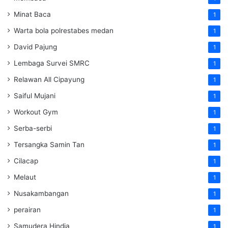
Minat Baca
1
Warta bola polrestabes medan
1
David Pajung
1
Lembaga Survei SMRC
1
Relawan All Cipayung
1
Saiful Mujani
1
Workout Gym
1
Serba-serbi
1
Tersangka Samin Tan
1
Cilacap
1
Melaut
1
Nusakambangan
1
perairan
1
Samudera Hindia
1