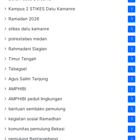
Kampus 2 STIKES Datu Kamanre
1
Ramadan 2026
1
stikes datu kamanre
1
polrestabes medan
1
Rahmadani Siagian
1
Timur Tengah
1
Tabagsel
1
Agus Salim Tanjung
1
AMPHIBI
1
AMPHIBI peduli lingkungan
1
bantuan sembako pemulung
1
kegiatan sosial Ramadhan
1
komunitas pemulung Bekasi
1
pemulung Bantargebang
1