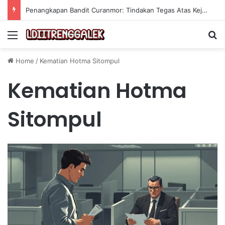
Penangkapan Bandit Curanmor: Tindakan Tegas Atas Kejahatan Sepeda Motor
Menu
Se
Home
/
Kematian Hotma Sitompul
Kematian Hotma
Sitompul