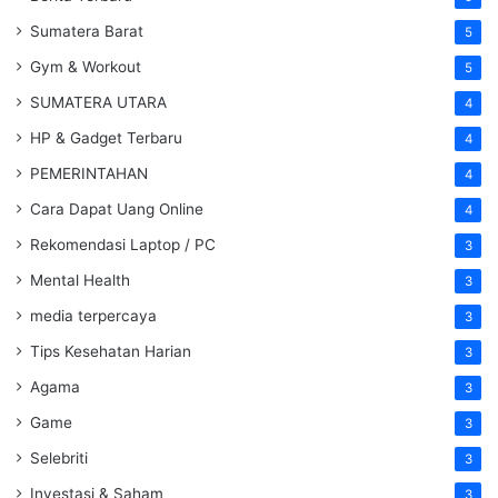
Sumatera Barat
5
Gym & Workout
5
SUMATERA UTARA
4
HP & Gadget Terbaru
4
PEMERINTAHAN
4
Cara Dapat Uang Online
4
Rekomendasi Laptop / PC
3
Mental Health
3
media terpercaya
3
Tips Kesehatan Harian
3
Agama
3
Game
3
Selebriti
3
Investasi & Saham
3