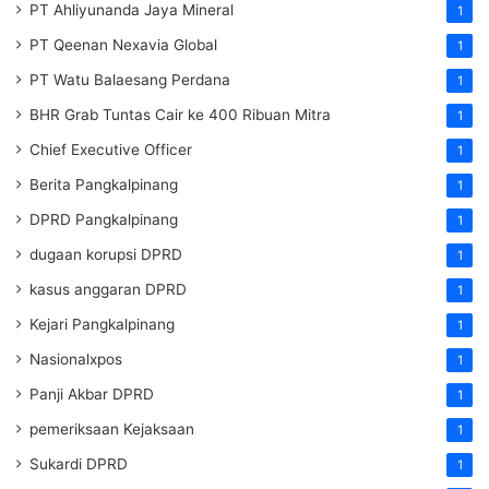
PT Ahliyunanda Jaya Mineral
1
PT Qeenan Nexavia Global
1
PT Watu Balaesang Perdana
1
BHR Grab Tuntas Cair ke 400 Ribuan Mitra
1
Chief Executive Officer
1
Berita Pangkalpinang
1
DPRD Pangkalpinang
1
dugaan korupsi DPRD
1
kasus anggaran DPRD
1
Kejari Pangkalpinang
1
Nasionalxpos
1
Panji Akbar DPRD
1
pemeriksaan Kejaksaan
1
Sukardi DPRD
1