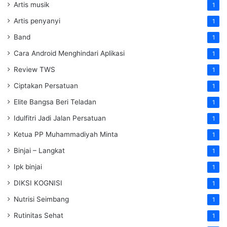
Artis musik
1
Artis penyanyi
1
Band
1
Cara Android Menghindari Aplikasi
1
Review TWS
1
Ciptakan Persatuan
1
Elite Bangsa Beri Teladan
1
Idulfitri Jadi Jalan Persatuan
1
Ketua PP Muhammadiyah Minta
1
Binjai – Langkat
1
Ipk binjai
1
DIKSI KOGNISI
1
Nutrisi Seimbang
1
Rutinitas Sehat
1