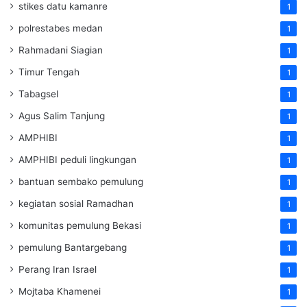
stikes datu kamanre
1
polrestabes medan
1
Rahmadani Siagian
1
Timur Tengah
1
Tabagsel
1
Agus Salim Tanjung
1
AMPHIBI
1
AMPHIBI peduli lingkungan
1
bantuan sembako pemulung
1
kegiatan sosial Ramadhan
1
komunitas pemulung Bekasi
1
pemulung Bantargebang
1
Perang Iran Israel
1
Mojtaba Khamenei
1