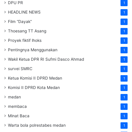
DPU PR
1
HEADLINE NEWS
1
Film “Dayak”
1
Thoesang TT Asang
1
Proyek fiktif lhoks
1
Pentingnya Menggunakan
1
Wakil Ketua DPR RI Sufmi Dasco Ahmad
1
survei SMRC
1
Ketua Komisi II DPRD Medan
1
Komisi II DPRD Kota Medan
1
medan
1
membaca
1
Minat Baca
1
Warta bola polrestabes medan
1