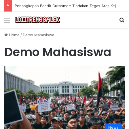
Penangkapan Bandit Curanmor: Tindakan Tegas Atas Kejahatan Sepeda Motor
Menu
Se
Home
/
Demo Mahasiswa
Demo Mahasiswa
News