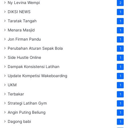
Ny Levina Wempi
2
DIKSI NEWS
1
Taratak Tangah
1
Menara Masjid
1
Jon Firman Pandu
1
Perubahan Aturan Sepak Bola
1
Side Hustle Online
1
Dampak Konsistensi Latihan
1
Update Kompetisi Wakeboarding
1
UKM
1
Terbakar
1
Strategi Latihan Gym
1
Angin Puting Beliung
1
Dagong babi
1