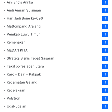
Aini Endis Anrika
1
Andi Amran Sulaiman
1
Hari Jadi Bone ke-696
1
Mattompang Arajang
1
Pemkab Luwu Timur
1
Kemenaker
1
MEDAN KITA
1
Strategi Bisnis Tepat Sasaran
1
Takjil polres aceh utara
1
Karo – Dairi – Pakpak
1
Kecamatan Galang
1
Kecelakaan
1
Polytron
1
Ugal-ugalan
1