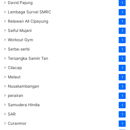
David Pajung
1
Lembaga Survei SMRC
1
Relawan All Cipayung
1
Saiful Mujani
1
Workout Gym
1
Serba-serbi
1
Tersangka Samin Tan
1
Cilacap
1
Melaut
1
Nusakambangan
1
perairan
1
Samudera Hindia
1
SAR
1
Curanmor
1