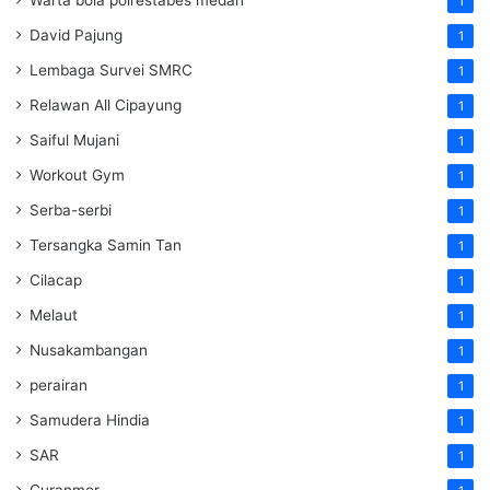
1
David Pajung
1
Lembaga Survei SMRC
1
Relawan All Cipayung
1
Saiful Mujani
1
Workout Gym
1
Serba-serbi
1
Tersangka Samin Tan
1
Cilacap
1
Melaut
1
Nusakambangan
1
perairan
1
Samudera Hindia
1
SAR
1
Curanmor