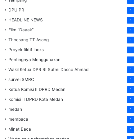
1
DPU PR
1
HEADLINE NEWS
1
Film “Dayak”
1
Thoesang TT Asang
1
Proyek fiktif lhoks
1
Pentingnya Menggunakan
1
Wakil Ketua DPR RI Sufmi Dasco Ahmad
1
survei SMRC
1
Ketua Komisi II DPRD Medan
1
Komisi II DPRD Kota Medan
1
medan
1
membaca
1
Minat Baca
1
Warta bola polrestabes medan