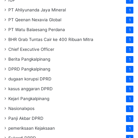
1
PT Ahliyunanda Jaya Mineral
1
PT Qeenan Nexavia Global
1
PT Watu Balaesang Perdana
1
BHR Grab Tuntas Cair ke 400 Ribuan Mitra
1
Chief Executive Officer
1
Berita Pangkalpinang
1
DPRD Pangkalpinang
1
dugaan korupsi DPRD
1
kasus anggaran DPRD
1
Kejari Pangkalpinang
1
Nasionalxpos
1
Panji Akbar DPRD
1
pemeriksaan Kejaksaan
1
Sukardi DPRD