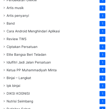
1
Artis musik
1
Artis penyanyi
1
Band
1
Cara Android Menghindari Aplikasi
1
Review TWS
1
Ciptakan Persatuan
1
Elite Bangsa Beri Teladan
1
Idulfitri Jadi Jalan Persatuan
1
Ketua PP Muhammadiyah Minta
1
Binjai – Langkat
1
Ipk binjai
1
DIKSI KOGNISI
1
Nutrisi Seimbang
1
Rutinitas Sehat