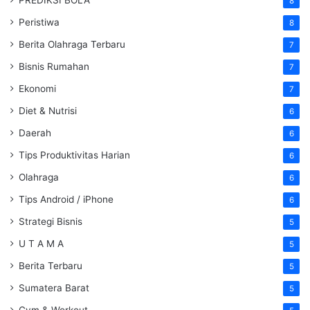
8
Peristiwa
8
Berita Olahraga Terbaru
7
Bisnis Rumahan
7
Ekonomi
7
Diet & Nutrisi
6
Daerah
6
Tips Produktivitas Harian
6
Olahraga
6
Tips Android / iPhone
6
Strategi Bisnis
5
U T A M A
5
Berita Terbaru
5
Sumatera Barat
5
Gym & Workout