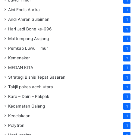
1
Aini Endis Anrika
1
Andi Amran Sulaiman
1
Hari Jadi Bone ke-696
1
Mattompang Arajang
1
Pemkab Luwu Timur
1
Kemenaker
1
MEDAN KITA
1
Strategi Bisnis Tepat Sasaran
1
Takjil polres aceh utara
1
Karo – Dairi – Pakpak
1
Kecamatan Galang
1
Kecelakaan
1
Polytron
1
Ugal-ugalan