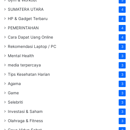
5
SUMATERA UTARA
4
HP & Gadget Terbaru
4
PEMERINTAHAN
4
Cara Dapat Uang Online
4
Rekomendasi Laptop / PC
3
Mental Health
3
media terpercaya
3
Tips Kesehatan Harian
3
Agama
3
Game
3
Selebriti
3
Investasi & Saham
3
Olahraga & Fitness
3
Gaya Hidup Sehat