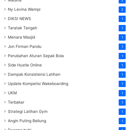
2
Ny Levina Wempi
2
DIKSI NEWS
1
Taratak Tangah
1
Menara Masjid
1
Jon Firman Pandu
1
Perubahan Aturan Sepak Bola
1
Side Hustle Online
1
Dampak Konsistensi Latihan
1
Update Kompetisi Wakeboarding
1
UKM
1
Terbakar
1
Strategi Latihan Gym
1
Angin Puting Beliung
1
Dagong babi