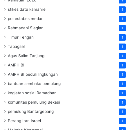
1
stikes datu kamanre
1
polrestabes medan
1
Rahmadani Siagian
1
Timur Tengah
1
Tabagsel
1
Agus Salim Tanjung
1
AMPHIBI
1
AMPHIBI peduli lingkungan
1
bantuan sembako pemulung
1
kegiatan sosial Ramadhan
1
komunitas pemulung Bekasi
1
pemulung Bantargebang
1
Perang Iran Israel
1
Mojtaba Khamenei