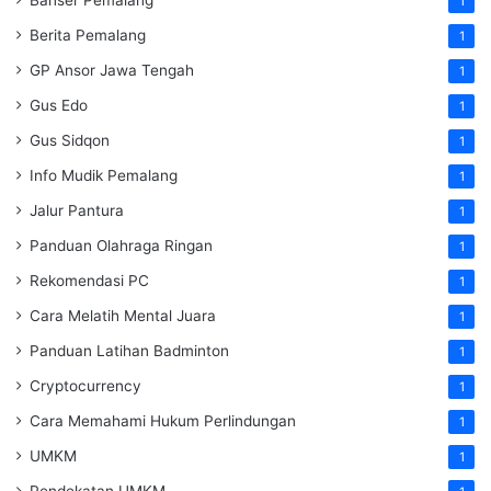
1
Berita Pemalang
1
GP Ansor Jawa Tengah
1
Gus Edo
1
Gus Sidqon
1
Info Mudik Pemalang
1
Jalur Pantura
1
Panduan Olahraga Ringan
1
Rekomendasi PC
1
Cara Melatih Mental Juara
1
Panduan Latihan Badminton
1
Cryptocurrency
1
Cara Memahami Hukum Perlindungan
1
UMKM
1
Pendekatan UMKM