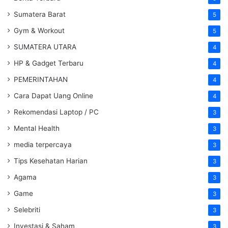
Sumatera Barat
5
Gym & Workout
5
SUMATERA UTARA
4
HP & Gadget Terbaru
4
PEMERINTAHAN
4
Cara Dapat Uang Online
4
Rekomendasi Laptop / PC
3
Mental Health
3
media terpercaya
3
Tips Kesehatan Harian
3
Agama
3
Game
3
Selebriti
3
Investasi & Saham
3