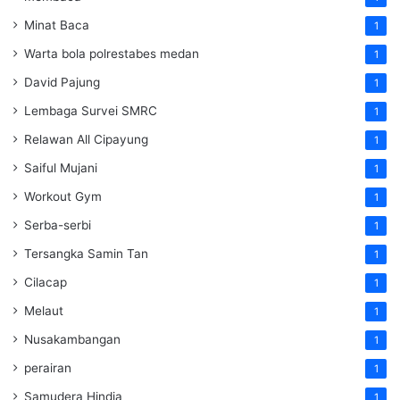
Minat Baca
1
Warta bola polrestabes medan
1
David Pajung
1
Lembaga Survei SMRC
1
Relawan All Cipayung
1
Saiful Mujani
1
Workout Gym
1
Serba-serbi
1
Tersangka Samin Tan
1
Cilacap
1
Melaut
1
Nusakambangan
1
perairan
1
Samudera Hindia
1